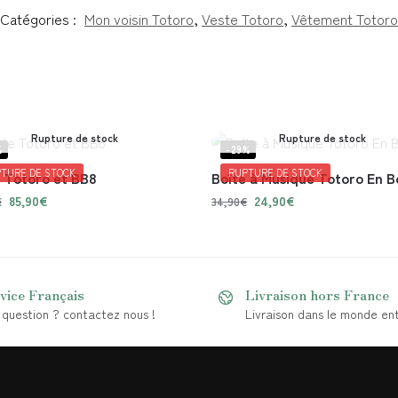
Catégories :
Mon voisin Totoro
,
Veste Totoro
,
Vêtement Totoro
Rupture de stock
Rupture de stock
%
-29%
TURE DE STOCK
RUPTURE DE STOCK
 Totoro et BB8
Boîte à Musique Totoro En B
85,90
€
24,90
€
€
34,90
€
vice Français
Livraison hors France
question ? contactez nous !
Livraison dans le monde ent