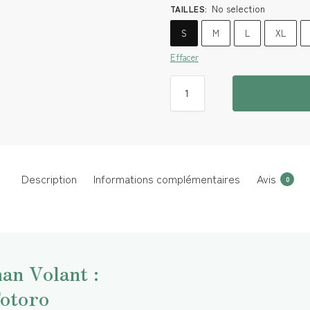
No selection
TAILLES
:
S
M
L
XL
Effacer
Description
Informations complémentaires
Avis
0
an Volant :
Totoro