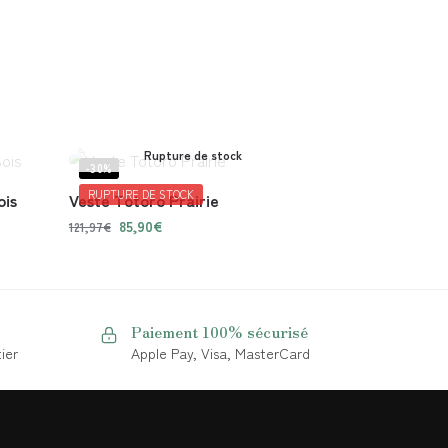
Rupture de stock
-30%
RUPTURE DE STOCK
ois
Veste Totoro Prairie
85,90
€
121,97
€
Paiement 100% sécurisé
ier
Apple Pay, Visa, MasterCard