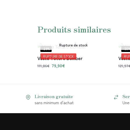
Produits similaires
Rupture de stock
-29%
-30
RUPTURE DE STOCK
RUP
Veste Totoro Bomber
Veste
79,90
€
111,86
€
121,97
Livraison gratuite
Ser
sans minimum d'achat
Une 