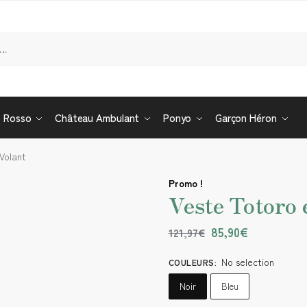
Re
o Rosso
Château Ambulant
Ponyo
Garçon Héron
Volant
Promo !
Veste Totoro
85,90
€
121,97
€
No selection
COULEURS
:
Noir
Bleu