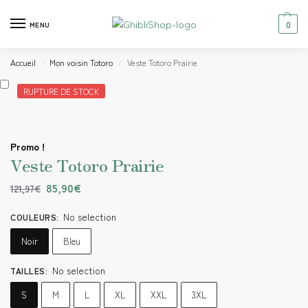
0
MENU
Accueil
Mon voisin Totoro
Veste Totoro Prairie
/
/
RUPTURE DE STOCK
Promo !
Veste Totoro Prairie
85,90
€
121,97
€
No selection
COULEURS
:
Noir
Bleu
No selection
TAILLES
:
S
M
L
XL
XXL
3XL