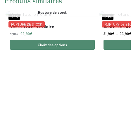
Produits similaires
Rupture de stock
-29%
-29%
RUPTURE DE STOCK
RUPTURE DE ST
Veste Totoro Polaire
Veste Totoro
69,90
€
31,90
€
–
36,90
97,86
€
Choix des options