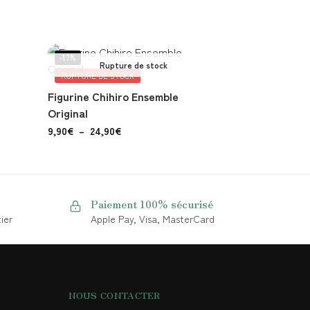
-17%
Rupture de stock
RUPTURE DE STOCK
Figurine Chihiro Ensemble
Original
9,90
€
–
24,90
€
Paiement 100% sécurisé
ier
Apple Pay, Visa, MasterCard
NOUS CONTACTER