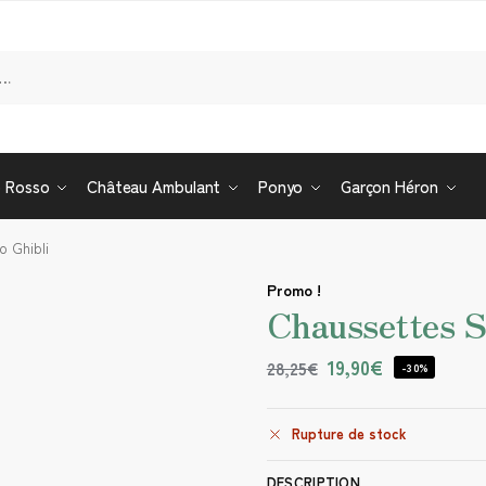
Re
o Rosso
Château Ambulant
Ponyo
Garçon Héron
o Ghibli
Promo !
Chaussettes S
19,90
€
28,25
€
-30%
Rupture de stock
DESCRIPTION