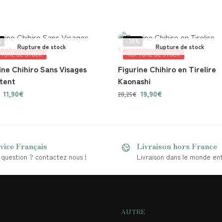
%
-30%
Rupture de stock
Rupture de stock
TURE DE STOCK
RUPTURE DE STOCK
ine Chihiro Sans Visages
Figurine Chihiro en Tirelire
tent
Kaonashi
11,90
€
19,90
€
28,25
€
vice Français
Livraison hors France
question ? contactez nous !
Livraison dans le monde ent
AUTRE