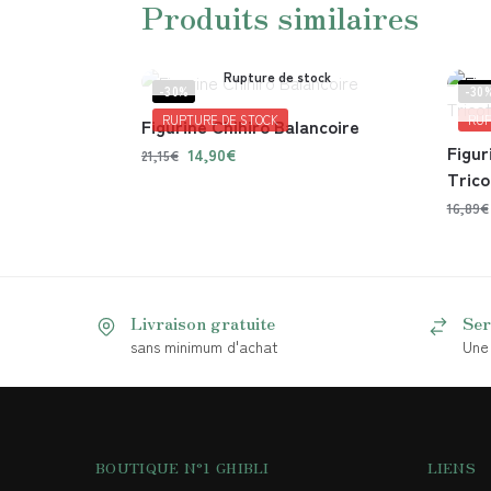
Produits similaires
Rupture de stock
-30%
-30
RUPTURE DE STOCK
RUP
Figurine Chihiro Balancoire
Figur
14,90
€
21,15
€
Trico
16,89
€
Livraison gratuite
Ser
sans minimum d'achat
Une 
BOUTIQUE N°1 GHIBLI
LIENS