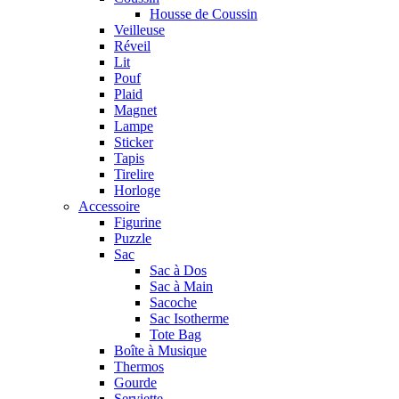
Housse de Coussin
Veilleuse
Réveil
Lit
Pouf
Plaid
Magnet
Lampe
Sticker
Tapis
Tirelire
Horloge
Accessoire
Figurine
Puzzle
Sac
Sac à Dos
Sac à Main
Sacoche
Sac Isotherme
Tote Bag
Boîte à Musique
Thermos
Gourde
Serviette