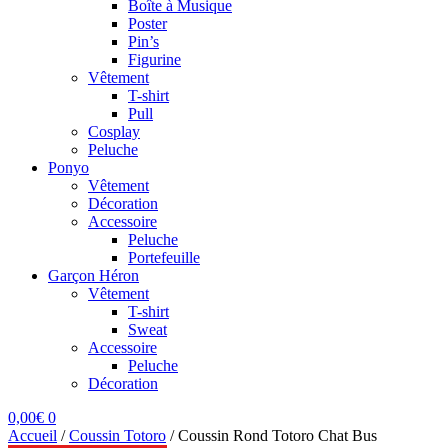
Boîte à Musique
Poster
Pin’s
Figurine
Vêtement
T-shirt
Pull
Cosplay
Peluche
Ponyo
Vêtement
Décoration
Accessoire
Peluche
Portefeuille
Garçon Héron
Vêtement
T-shirt
Sweat
Accessoire
Peluche
Décoration
0,00
€
0
Accueil
/
Coussin Totoro
/
Coussin Rond Totoro Chat Bus