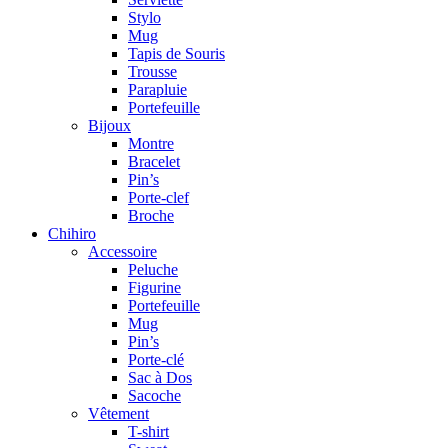
Stylo
Mug
Tapis de Souris
Trousse
Parapluie
Portefeuille
Bijoux
Montre
Bracelet
Pin’s
Porte-clef
Broche
Chihiro
Accessoire
Peluche
Figurine
Portefeuille
Mug
Pin’s
Porte-clé
Sac à Dos
Sacoche
Vêtement
T-shirt