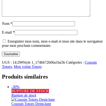
Nom
*
E-mail
*
Enregistrer mon nom, mon e-mail et mon site dans le navigateur
pour mon prochain commentaire.
UGS :
14:29#Style 1_174b672b06a1ba5b
Catégories :
Coussin
Totoro
,
Mon voisin Totoro
Produits similaires
-30%
RUPTURE DE STOCK
Rupture de stock
Coussin Totoro Demi-lune