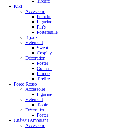
Tirelire
Kiki
Accessoire
Peluche
Figurine
Pin’s
Portefeuille
Bijoux
Vêtement
Sweat
Cosplay
Décoration
Poster
Coussin
Lampe
Tirelire
Porco Rosso
Accessoire
Figurine
Vêtement
T-shirt
Décoration
Poster
Château Ambulant
Accessoire