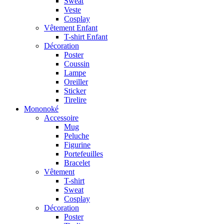
Sweat
Veste
Cosplay
Vêtement Enfant
T-shirt Enfant
Décoration
Poster
Coussin
Lampe
Oreiller
Sticker
Tirelire
Mononoké
Accessoire
Mug
Peluche
Figurine
Portefeuilles
Bracelet
Vêtement
T-shirt
Sweat
Cosplay
Décoration
Poster