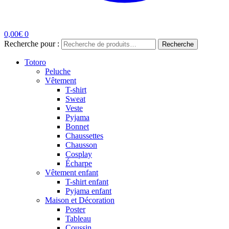
0,00
€
0
Recherche pour :
Recherche
Totoro
Peluche
Vêtement
T-shirt
Sweat
Veste
Pyjama
Bonnet
Chaussettes
Chausson
Cosplay
Écharpe
Vêtement enfant
T-shirt enfant
Pyjama enfant
Maison et Décoration
Poster
Tableau
Coussin