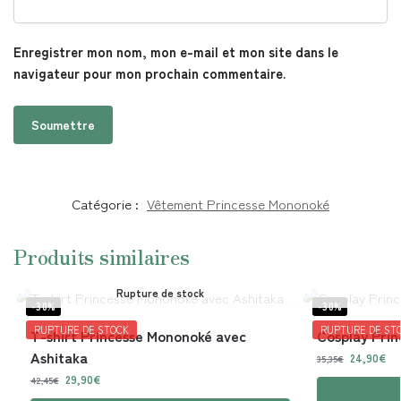
Enregistrer mon nom, mon e-mail et mon site dans le
navigateur pour mon prochain commentaire.
Catégorie :
Vêtement Princesse Mononoké
Produits similaires
Rupture de stock
-30%
-30%
RUPTURE DE STOCK
RUPTURE DE ST
T-shirt Princesse Mononoké avec
Cosplay Prin
Ashitaka
24,90
€
35,35
€
29,90
€
42,45
€