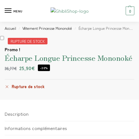
0
MENU
Accueil
Vêtement Princesse Mononoké
Écharpe Longue Princesse Mononoké
/
/
RUPTURE DE STOCK
Promo !
Écharpe Longue Princesse Mononoké
25,90
€
36,77
€
-30%
Rupture de stock
Description
Informations complémentaires