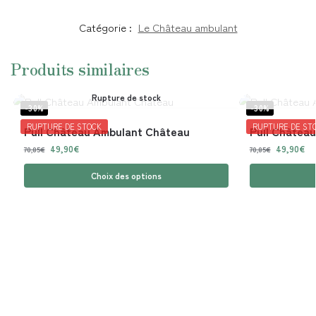
Catégorie :
Le Château ambulant
Produits similaires
Rupture de stock
-30%
-30%
RUPTURE DE STOCK
RUPTURE DE ST
Pull Château Ambulant Château
Pull Château
49,90
€
49,90
€
70,85
€
70,85
€
Choix des options