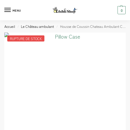
0
MENU
Accueil
Le Château ambulant
Housse de Coussin Chateau Ambulant Calcifer
/
/
RUPTURE DE STOCK