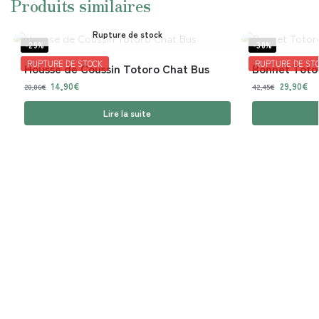
Produits similaires
Rupture de stock
-29%
-30%
RUPTURE DE STOCK
RUPTURE DE ST
Housse de Coussin Totoro Chat Bus
Bonnet Toto
14,90
€
29,90
€
20,86
€
42,45
€
Lire la suite