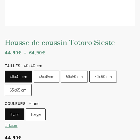
Housse de coussin Totoro Sieste
44,90
€
–
64,90
€
40x40 cm
TAILLES
:
40x40 cm
45x45cm
50x50 cm
60x60 cm
65x65 cm
Blanc
COULEURS
:
Blanc
Beige
Effacer
44,90
€