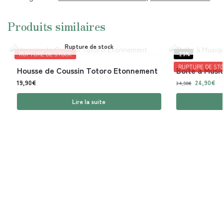
Produits similaires
Rupture de stock
RUPTURE DE STOCK
-29%
RUPTURE DE ST
Housse de Coussin Totoro Etonnement
Boîte à Musi
19,90
€
24,90
€
34,90
€
Lire la suite