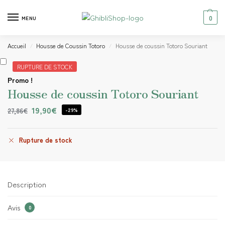
0
MENU
Accueil
Housse de Coussin Totoro
Housse de coussin Totoro Souriant
/
/
RUPTURE DE STOCK
Promo !
Housse de coussin Totoro Souriant
19,90
€
27,86
€
-29%
Rupture de stock
Description
Avis
0