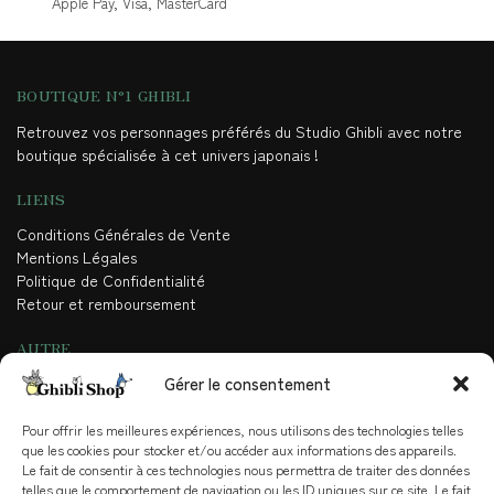
Apple Pay, Visa, MasterCard
BOUTIQUE N°1 GHIBLI
Retrouvez vos personnages préférés du Studio Ghibli avec notre
boutique spécialisée à cet univers japonais !
LIENS
Conditions Générales de Vente
Mentions Légales
Politique de Confidentialité
Retour et remboursement
AUTRE
Gérer le consentement
Contact
Blog
Qui sommes-nous
Pour offrir les meilleures expériences, nous utilisons des technologies telles
que les cookies pour stocker et/ou accéder aux informations des appareils.
Partenariat
Le fait de consentir à ces technologies nous permettra de traiter des données
telles que le comportement de navigation ou les ID uniques sur ce site. Le fait