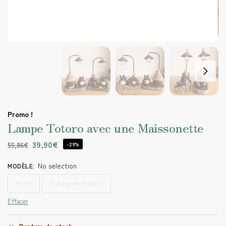
Promo !
Lampe Totoro avec une Maissonette
39,90
€
55,86
€
-29%
No selection
MODÈLE
:
Hutte
Cabane en rondins
Effacer