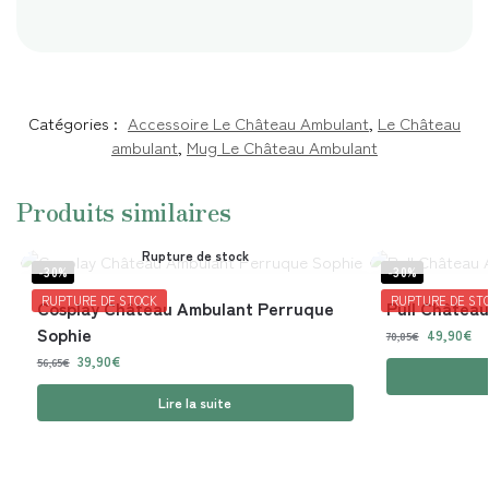
Catégories :
Accessoire Le Château Ambulant
,
Le Château
ambulant
,
Mug Le Château Ambulant
Produits similaires
Rupture de stock
-30%
-30%
RUPTURE DE STOCK
RUPTURE DE ST
Cosplay Château Ambulant Perruque
Pull Châtea
Sophie
49,90
€
70,85
€
39,90
€
56,65
€
Lire la suite