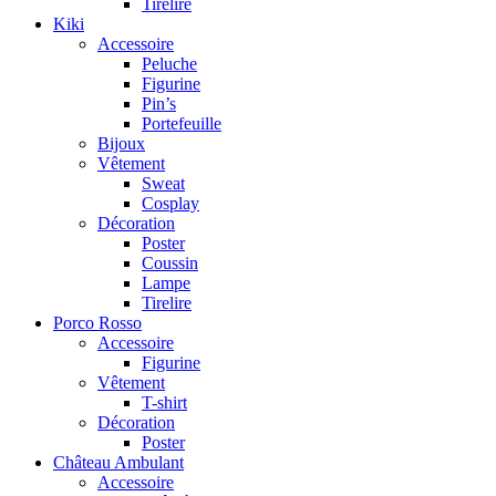
Tirelire
Kiki
Accessoire
Peluche
Figurine
Pin’s
Portefeuille
Bijoux
Vêtement
Sweat
Cosplay
Décoration
Poster
Coussin
Lampe
Tirelire
Porco Rosso
Accessoire
Figurine
Vêtement
T-shirt
Décoration
Poster
Château Ambulant
Accessoire