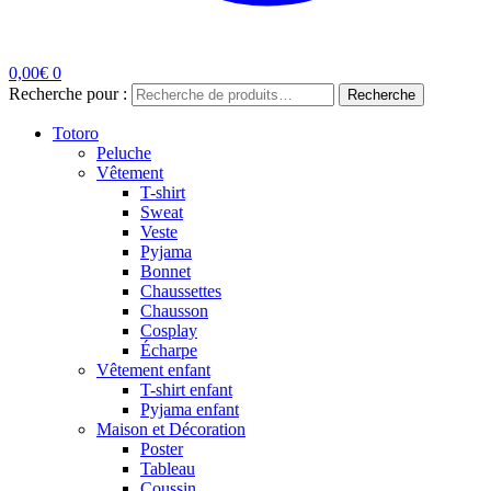
0,00
€
0
Recherche pour :
Recherche
Totoro
Peluche
Vêtement
T-shirt
Sweat
Veste
Pyjama
Bonnet
Chaussettes
Chausson
Cosplay
Écharpe
Vêtement enfant
T-shirt enfant
Pyjama enfant
Maison et Décoration
Poster
Tableau
Coussin