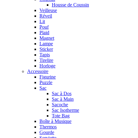
Housse de Coussin
Veilleuse
Réveil
Lit
Pouf
Plaid
Magnet
Lampe
Sticker
Tapis
Tirelire
Horloge
Accessoire
Figurine
Puzzle
Sac
Sac à Dos
Sac à Main
Sacoche
Sac Isotherme
Tote Bag
Boîte à Musique
Thermos
Gourde
Serviette