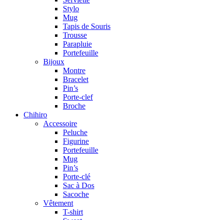
Stylo
Mug
Tapis de Souris
Trousse
Parapluie
Portefeuille
Bijoux
Montre
Bracelet
Pin’s
Porte-clef
Broche
Chihiro
Accessoire
Peluche
Figurine
Portefeuille
Mug
Pin’s
Porte-clé
Sac à Dos
Sacoche
Vêtement
T-shirt