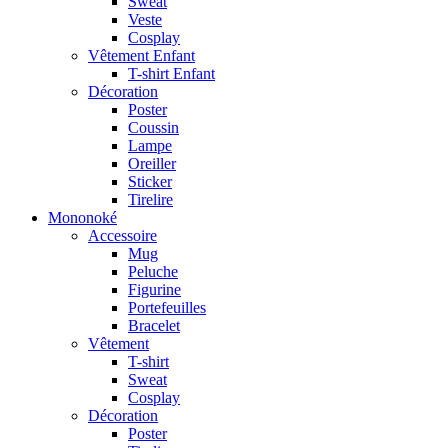
Sweat
Veste
Cosplay
Vêtement Enfant
T-shirt Enfant
Décoration
Poster
Coussin
Lampe
Oreiller
Sticker
Tirelire
Mononoké
Accessoire
Mug
Peluche
Figurine
Portefeuilles
Bracelet
Vêtement
T-shirt
Sweat
Cosplay
Décoration
Poster