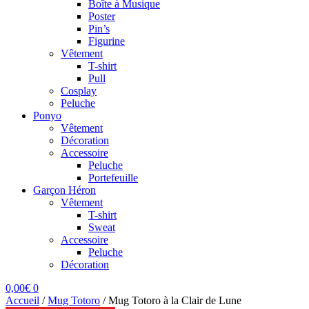
Boîte à Musique
Poster
Pin’s
Figurine
Vêtement
T-shirt
Pull
Cosplay
Peluche
Ponyo
Vêtement
Décoration
Accessoire
Peluche
Portefeuille
Garçon Héron
Vêtement
T-shirt
Sweat
Accessoire
Peluche
Décoration
0,00
€
0
Accueil
/
Mug Totoro
/
Mug Totoro à la Clair de Lune