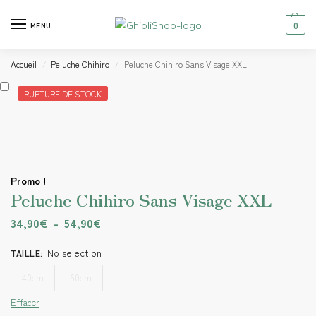
0
MENU
Accueil
Peluche Chihiro
Peluche Chihiro Sans Visage XXL
/
/
RUPTURE DE STOCK
Promo !
Peluche Chihiro Sans Visage XXL
34,90
€
–
54,90
€
No selection
TAILLE
:
40cm
60cm
Effacer