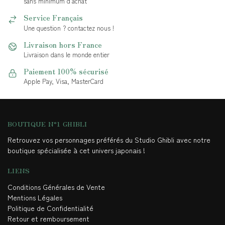
sans minimum d'achat
Service Français
Une question ? contactez nous !
Livraison hors France
Livraison dans le monde entier
Paiement 100% sécurisé
Apple Pay, Visa, MasterCard
BOUTIQUE N°1 GHIBLI
Retrouvez vos personnages préférés du Studio Ghibli avec notre
boutique spécialisée à cet univers japonais !
LIENS
Conditions Générales de Vente
Mentions Légales
Politique de Confidentialité
Retour et remboursement