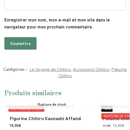
Enregistrer mon nom, mon e-mail et mon site dans le
navigateur pour mon prochain commentaire.
Catégories :
Le Voyage de Chihiro
,
Accessoire Chihiro
,
Peluche
Chihiro
Produits similaires
Rupture de stock
RUPTURE DE STOCK
-30%
RUPTURE DE ST
Figurine Chihiro Kaonashi Affamé
Peluche Chih
19,90
€
14,90
€
21,15
€