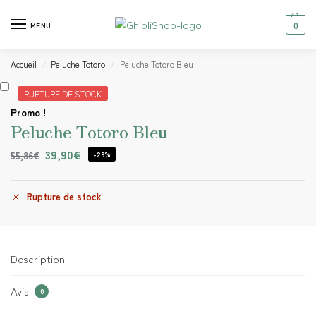
0
MENU
Accueil
Peluche Totoro
Peluche Totoro Bleu
/
/
RUPTURE DE STOCK
Promo !
Peluche Totoro Bleu
39,90
€
55,86
€
-29%
Rupture de stock
Description
Avis
0