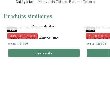
Catégories :
Mon voisin Totoro
,
Peluche Totoro
Produits similaires
Rupture de stock
-30%
-30%
RUPTURE DE STOCK
RUPTURE DE ST
Peluche Totoro Géante Duo
Peluche Tot
78,90
€
48,90
€
112,00
€
69,86
€
Lire la suite