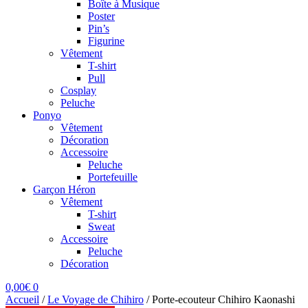
Boîte à Musique
Poster
Pin’s
Figurine
Vêtement
T-shirt
Pull
Cosplay
Peluche
Ponyo
Vêtement
Décoration
Accessoire
Peluche
Portefeuille
Garçon Héron
Vêtement
T-shirt
Sweat
Accessoire
Peluche
Décoration
0,00
€
0
Accueil
/
Le Voyage de Chihiro
/
Porte-ecouteur Chihiro Kaonashi