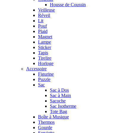
Housse de Coussin
Veilleuse
Réveil
Lit
Pouf
Plaid
Magnet
Lampe
Sticker
Tapis
Tirelire
Horloge
Accessoire
Figurine
Puzzle
Sac
Sac à Dos
Sac à Main
Sacoche
Sac Isotherme
Tote Bag
Boîte à Musique
Thermos
Gourde
Serviette