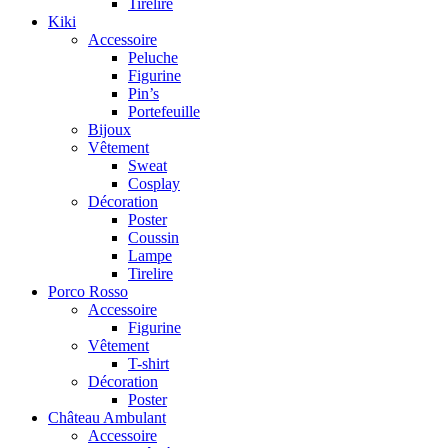
Tirelire
Kiki
Accessoire
Peluche
Figurine
Pin’s
Portefeuille
Bijoux
Vêtement
Sweat
Cosplay
Décoration
Poster
Coussin
Lampe
Tirelire
Porco Rosso
Accessoire
Figurine
Vêtement
T-shirt
Décoration
Poster
Château Ambulant
Accessoire