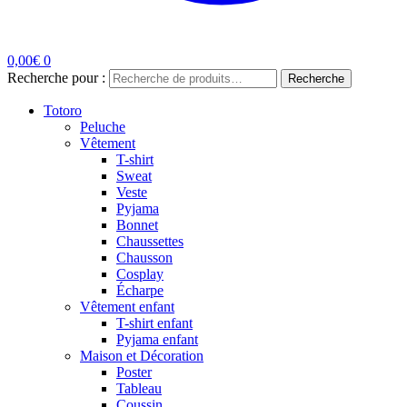
0,00
€
0
Recherche pour :
Recherche
Totoro
Peluche
Vêtement
T-shirt
Sweat
Veste
Pyjama
Bonnet
Chaussettes
Chausson
Cosplay
Écharpe
Vêtement enfant
T-shirt enfant
Pyjama enfant
Maison et Décoration
Poster
Tableau
Coussin