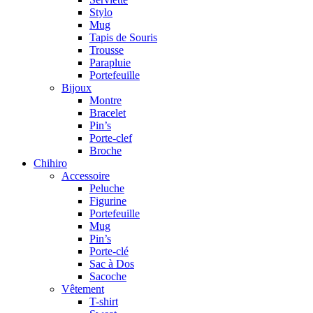
Stylo
Mug
Tapis de Souris
Trousse
Parapluie
Portefeuille
Bijoux
Montre
Bracelet
Pin’s
Porte-clef
Broche
Chihiro
Accessoire
Peluche
Figurine
Portefeuille
Mug
Pin’s
Porte-clé
Sac à Dos
Sacoche
Vêtement
T-shirt