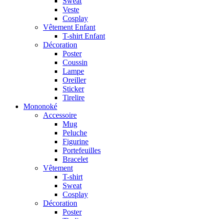
Sweat
Veste
Cosplay
Vêtement Enfant
T-shirt Enfant
Décoration
Poster
Coussin
Lampe
Oreiller
Sticker
Tirelire
Mononoké
Accessoire
Mug
Peluche
Figurine
Portefeuilles
Bracelet
Vêtement
T-shirt
Sweat
Cosplay
Décoration
Poster