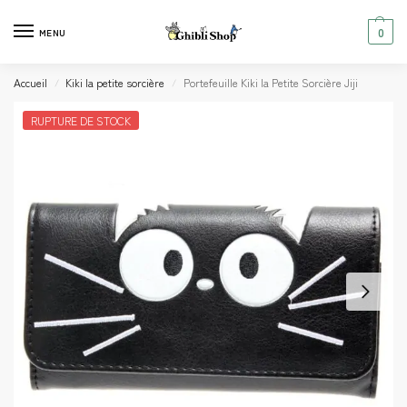
0
MENU
Accueil
Kiki la petite sorcière
Portefeuille Kiki la Petite Sorcière Jiji
/
/
RUPTURE DE STOCK