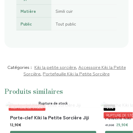
Matière
Simili cuir
Public
Tout public
Catégories :
Kiki la petite sorcière
,
Accessoire Kiki la Petite
Sorcière
,
Portefeuille Kiki la Petite Sorcière
Produits similaires
Rupture de stock
RUPTURE DE STOCK
-29%
RUPTURE DE ST
Porte-clef Kiki la Petite Sorcière Jiji
Peluche Kiki
12,90
€
29,90
€
41,86
€