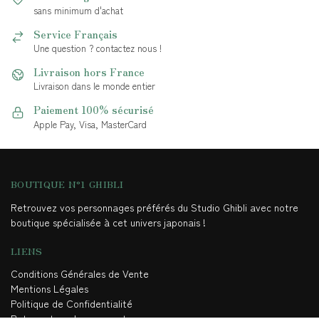
sans minimum d'achat
Service Français
Une question ? contactez nous !
Livraison hors France
Livraison dans le monde entier
Paiement 100% sécurisé
Apple Pay, Visa, MasterCard
BOUTIQUE N°1 GHIBLI
Retrouvez vos personnages préférés du Studio Ghibli avec notre
boutique spécialisée à cet univers japonais !
LIENS
Conditions Générales de Vente
Mentions Légales
Politique de Confidentialité
Retour et remboursement