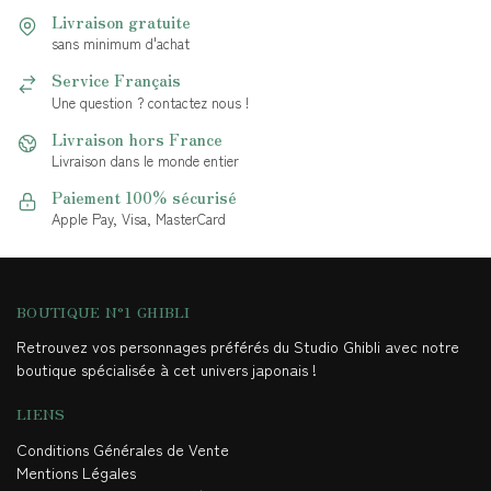
Livraison gratuite
sans minimum d'achat
Service Français
Une question ? contactez nous !
Livraison hors France
Livraison dans le monde entier
Paiement 100% sécurisé
Apple Pay, Visa, MasterCard
BOUTIQUE N°1 GHIBLI
Retrouvez vos personnages préférés du Studio Ghibli avec notre
boutique spécialisée à cet univers japonais !
LIENS
Conditions Générales de Vente
Mentions Légales