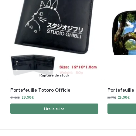
Rupture de stock
Portefeuille Totoro Officiel
Portefeuille
29,90
€
25,90
€
41,86
€
36,77
€
Lire la suite