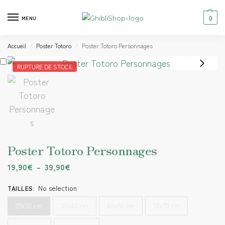
0
MENU
Accueil
Poster Totoro
Poster Totoro Personnages
/
/
RUPTURE DE STOCK
Poster Totoro Personnages
19,90
€
–
39,90
€
No selection
TAILLES
:
20x30 cm
30x40 cm
40x50 cm
50x70 cm