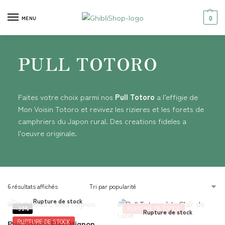
0
MENU
PULL TOTORO
Faites votre choix parmi nos
Pull Totoro
a l’effigie de
Mon Voisin Totoro et revivez les rizieres et les forets de
camphriers du Japon rural. Des creations fideles a
l’oeuvre originale.
6 résultats affichés
Rupture de stock
-30%
RUPTURE DE STOCK
Rupture de stock
Pull Totoro Bleu Mignon
RUPTURE DE STOCK