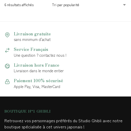
6 résultats affichés
Livraison gratuite
sans minimum d'achat
Service Français
Une question ? contactez nous !
Livraison hors France
Livraison dans le monde entier
Paiement 100% sécurisé
Apple Pay, Visa, MasterCard
BOUTIQUE N°1 GHIBLI
Retrouvez vos personnages préférés du Studio Ghibli avec notre
boutique spécialisée à cet univers japonais !