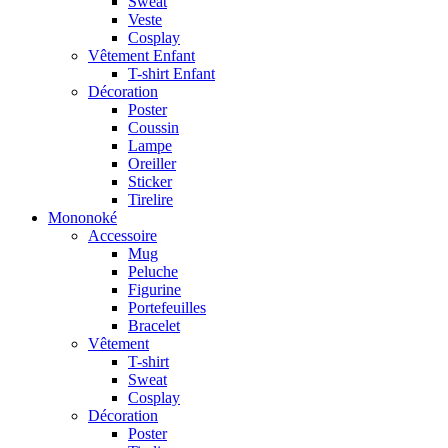
Sweat
Veste
Cosplay
Vêtement Enfant
T-shirt Enfant
Décoration
Poster
Coussin
Lampe
Oreiller
Sticker
Tirelire
Mononoké
Accessoire
Mug
Peluche
Figurine
Portefeuilles
Bracelet
Vêtement
T-shirt
Sweat
Cosplay
Décoration
Poster