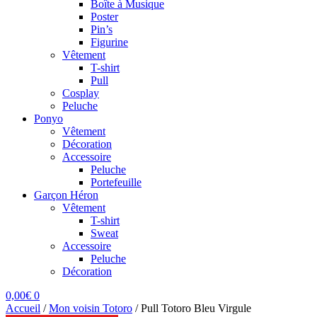
Boîte à Musique
Poster
Pin’s
Figurine
Vêtement
T-shirt
Pull
Cosplay
Peluche
Ponyo
Vêtement
Décoration
Accessoire
Peluche
Portefeuille
Garçon Héron
Vêtement
T-shirt
Sweat
Accessoire
Peluche
Décoration
0,00
€
0
Accueil
/
Mon voisin Totoro
/
Pull Totoro Bleu Virgule