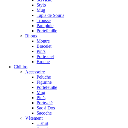
Stylo
Mug
Tapis de Souris
Trousse
Parapluie
Portefeuille
Bijoux
Montre
Bracelet
Pin’s
Porte-clef
Broche
Chihiro
Accessoire
Peluche
Figurine
Portefeuille
Mug
Pin’s
Porte-clé
Sac à Dos
Sacoche
Vêtement
T-shirt