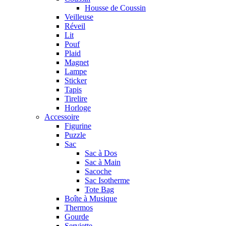
Housse de Coussin
Veilleuse
Réveil
Lit
Pouf
Plaid
Magnet
Lampe
Sticker
Tapis
Tirelire
Horloge
Accessoire
Figurine
Puzzle
Sac
Sac à Dos
Sac à Main
Sacoche
Sac Isotherme
Tote Bag
Boîte à Musique
Thermos
Gourde
Serviette