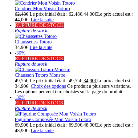
Cendrier Mon Voisin Totoro
62,48
€
Le prix initial était : 62,48€.
44,00
€
Le prix actuel est :
44,00€.
Lire la suite
RUPTURE DE STOCK
Rupture de stock
Chaussettes Totoro
34,90
€
Lire la suite
-30%
RUPTURE DE STOCK
Rupture de stock
Chausson Totoro Monstre
49,55
€
Le prix initial était : 49,55€.
34,90
€
Le prix actuel est :
34,90€.
Choix des options
Ce produit a plusieurs variations.
Les options peuvent être choisies sur la page du produit
-30%
RUPTURE DE STOCK
Rupture de stock
Figurine Composée Mon Voisin Totoro
69,90
€
Le prix initial était : 69,90€.
48,90
€
Le prix actuel est :
48,90€.
Lire la suite