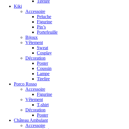
Tirelire
Kiki
Accessoire
Peluche
Figurine
Pin’s
Portefeuille
Bijoux
Vêtement
Sweat
Cosplay
Décoration
Poster
Coussin
Lampe
Tirelire
Porco Rosso
Accessoire
Figurine
Vêtement
T-shirt
Décoration
Poster
Château Ambulant
Accessoire