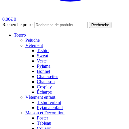
0,00
€
0
Recherche pour :
Recherche
Totoro
Peluche
Vêtement
T-shirt
Sweat
Veste
Pyjama
Bonnet
Chaussettes
Chausson
Cosplay
Écharpe
Vêtement enfant
T-shirt enfant
Pyjama enfant
Maison et Décoration
Poster
Tableau
Coussin