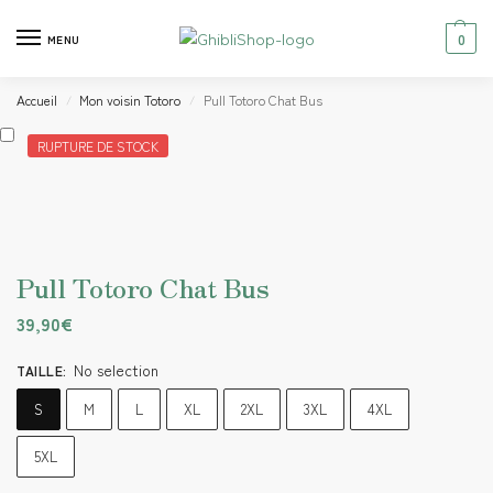
0
MENU
Accueil
Mon voisin Totoro
Pull Totoro Chat Bus
/
/
RUPTURE DE STOCK
Pull Totoro Chat Bus
39,90
€
No selection
TAILLE
:
S
M
L
XL
2XL
3XL
4XL
5XL