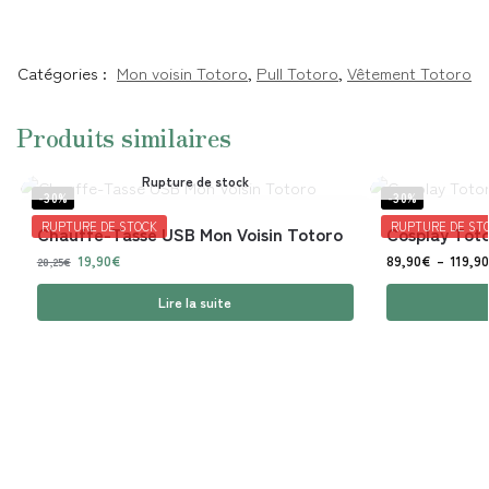
Catégories :
Mon voisin Totoro
,
Pull Totoro
,
Vêtement Totoro
Produits similaires
Rupture de stock
-30%
-30%
RUPTURE DE STOCK
RUPTURE DE ST
Chauffe-Tasse USB Mon Voisin Totoro
Cosplay Toto
19,90
€
89,90
€
–
119,90
28,25
€
Lire la suite