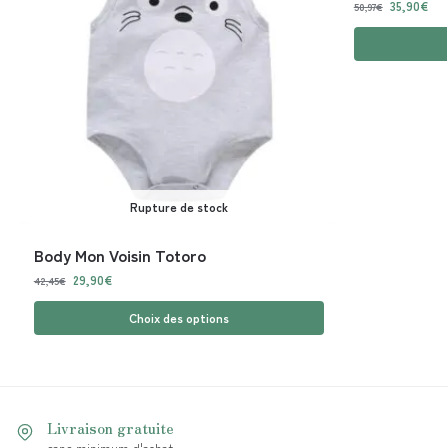
35,90
€
50,97
€
Rupture de stock
Body Mon Voisin Totoro
29,90
€
42,45
€
Choix des options
Livraison gratuite