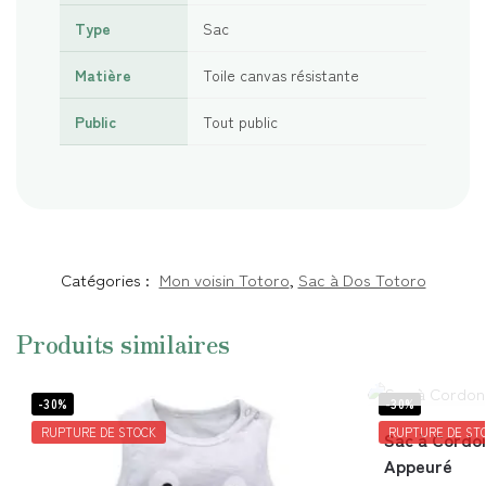
Type
Sac
Matière
Toile canvas résistante
Public
Tout public
Catégories :
Mon voisin Totoro
,
Sac à Dos Totoro
Produits similaires
-30%
-30%
RUPTURE DE STOCK
RUPTURE DE ST
Sac à Cordon
Appeuré