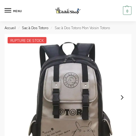
0
MENU
Accueil
Sac à Dos Totoro
Sac à Dos Totoro Mon Voisin Totoro
/
/
RUPTURE DE STOCK