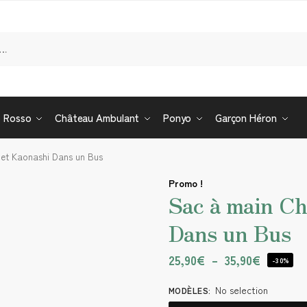
Re
o Rosso
Château Ambulant
Ponyo
Garçon Héron
 et Kaonashi Dans un Bus
Promo !
Sac à main Ch
Dans un Bus
25,90
€
–
35,90
€
-30%
No selection
MODÈLES
: