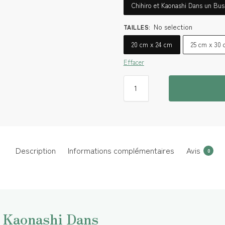
Chihiro et Kaonashi Dans un Bus
No selection
TAILLES
:
20 cm x 24 cm
25 cm x 30
Effacer
Description
Informations complémentaires
Avis
0
t Kaonashi Dans