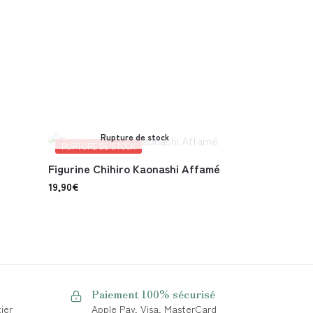
Rupture de stock
RUPTURE DE STOCK
Figurine Chihiro Kaonashi Affamé
19,90
€
Paiement 100% sécurisé
ier
Apple Pay, Visa, MasterCard