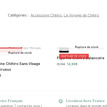
Catégories :
Accessoire Chihiro
,
Le Voyage de Chihiro
Rupture de stock
TURE DE STOCK
-30%
Rupture de stock
RUPTURE DE STOCK
Figurine Chihiro Balancoire
ine Chihiro Sans Visage
14,90
€
21,15
€
trueux
€
vice Français
Livraison hors France
question ? contactez nous !
Livraison dans le monde ent