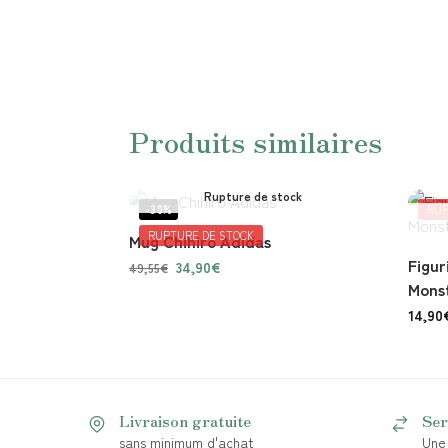
Produits similaires
Rupture de stock
-30%
RUP
RUPTURE DE STOCK
Mug Chihiro Adidas
Figur
34,90
€
49,55
€
Mons
14,90
Livraison gratuite
Ser
sans minimum d'achat
Une 