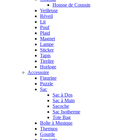
Housse de Coussin
Veilleuse
Réveil
Lit
Pouf
Plaid
Magnet
Lampe
Sticker
Tapis
Tirelire
Horloge
Accessoire
Figurine
Puzzle
Sac
Sac à Dos
Sac à Main
Sacoche
Sac Isotherme
Tote Bag
Boîte à Musique
Thermos
Gourde
Serviette