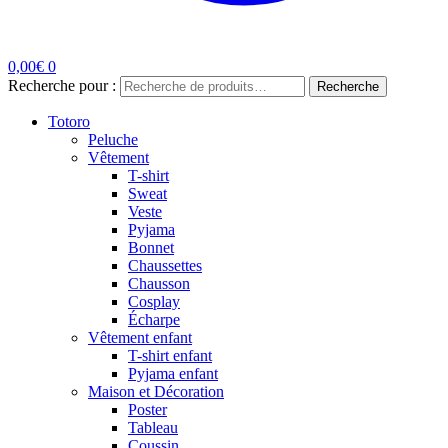
0,00
€
0
Recherche pour :
Recherche
Totoro
Peluche
Vêtement
T-shirt
Sweat
Veste
Pyjama
Bonnet
Chaussettes
Chausson
Cosplay
Écharpe
Vêtement enfant
T-shirt enfant
Pyjama enfant
Maison et Décoration
Poster
Tableau
Coussin