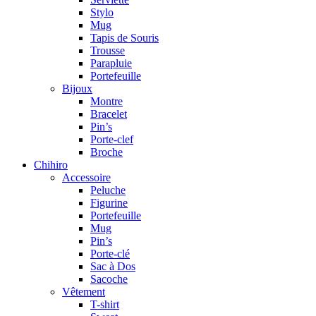
Stylo
Mug
Tapis de Souris
Trousse
Parapluie
Portefeuille
Bijoux
Montre
Bracelet
Pin’s
Porte-clef
Broche
Chihiro
Accessoire
Peluche
Figurine
Portefeuille
Mug
Pin’s
Porte-clé
Sac à Dos
Sacoche
Vêtement
T-shirt