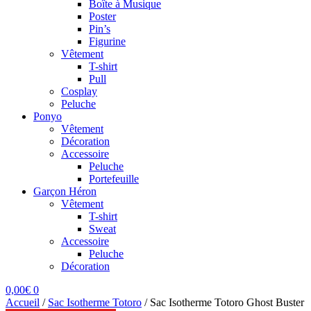
Boîte à Musique
Poster
Pin’s
Figurine
Vêtement
T-shirt
Pull
Cosplay
Peluche
Ponyo
Vêtement
Décoration
Accessoire
Peluche
Portefeuille
Garçon Héron
Vêtement
T-shirt
Sweat
Accessoire
Peluche
Décoration
0,00
€
0
Accueil
/
Sac Isotherme Totoro
/
Sac Isotherme Totoro Ghost Buster