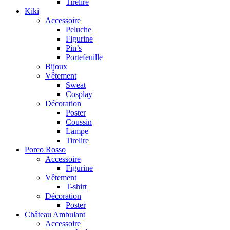
Tirelire
Kiki
Accessoire
Peluche
Figurine
Pin’s
Portefeuille
Bijoux
Vêtement
Sweat
Cosplay
Décoration
Poster
Coussin
Lampe
Tirelire
Porco Rosso
Accessoire
Figurine
Vêtement
T-shirt
Décoration
Poster
Château Ambulant
Accessoire