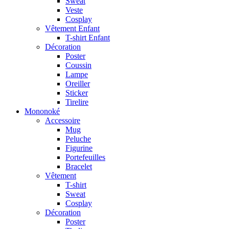
Sweat
Veste
Cosplay
Vêtement Enfant
T-shirt Enfant
Décoration
Poster
Coussin
Lampe
Oreiller
Sticker
Tirelire
Mononoké
Accessoire
Mug
Peluche
Figurine
Portefeuilles
Bracelet
Vêtement
T-shirt
Sweat
Cosplay
Décoration
Poster