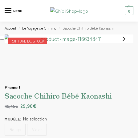
0
MENU
Accueil
Le Voyage de Chihiro
Sacoche Chihiro Bébé Kaonashi
/
/
RUPTURE DE STOCK
Promo !
Sacoche Chihiro Bébé Kaonashi
29,90
€
42,45
€
No selection
MODÈLE
:
Rouge
Violet