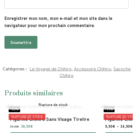
Enregistrer mon nom, mon e-mail et mon site dans le
navigateur pour mon prochain commentaire.
Catégories :
Le Voyage de Chihiro
,
Accessoire Chihiro
,
Sacoche
Chihiro
Produits similaires
Rupture de stock
-35%
-17%
RUPTURE DE STOCK
RUPTURE DE ST
Figurine Chihiro Sans Visage Tirelire
Figurine Chi
38,90
€
9,90
€
–
24,90
€
59,90
€