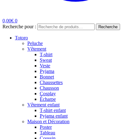
0,00
€
0
Recherche pour :
Recherche
Totoro
Peluche
Vêtement
T-shirt
Sweat
Veste
Pyjama
Bonnet
Chaussettes
Chausson
Cosplay
Écharpe
Vêtement enfant
T-shirt enfant
Pyjama enfant
Maison et Décoration
Poster
Tableau
Coussin