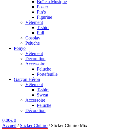
Boîte à Musique
Poster
Pin’s
Figurine
Vêtement
T-shirt
Pull
Cosplay
Peluche
Ponyo
Vêtement
Décoration
Accessoire
Peluche
Portefeuille
Garçon Héron
Vêtement
T-shirt
Sweat
Accessoire
Peluche
Décoration
0,00
€
0
Accueil
/
Sticker Chihiro
/
Sticker Chihiro Mix