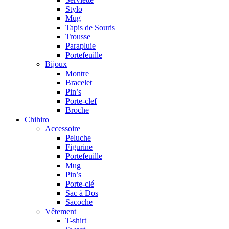
Stylo
Mug
Tapis de Souris
Trousse
Parapluie
Portefeuille
Bijoux
Montre
Bracelet
Pin’s
Porte-clef
Broche
Chihiro
Accessoire
Peluche
Figurine
Portefeuille
Mug
Pin’s
Porte-clé
Sac à Dos
Sacoche
Vêtement
T-shirt