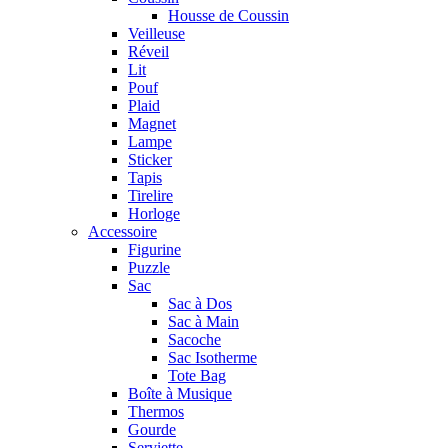
Housse de Coussin
Veilleuse
Réveil
Lit
Pouf
Plaid
Magnet
Lampe
Sticker
Tapis
Tirelire
Horloge
Accessoire
Figurine
Puzzle
Sac
Sac à Dos
Sac à Main
Sacoche
Sac Isotherme
Tote Bag
Boîte à Musique
Thermos
Gourde
Serviette