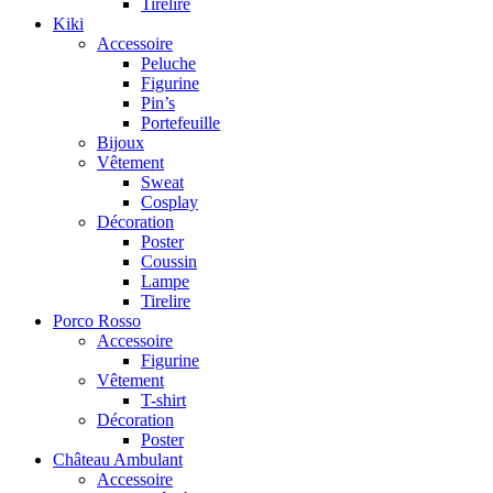
Tirelire
Kiki
Accessoire
Peluche
Figurine
Pin’s
Portefeuille
Bijoux
Vêtement
Sweat
Cosplay
Décoration
Poster
Coussin
Lampe
Tirelire
Porco Rosso
Accessoire
Figurine
Vêtement
T-shirt
Décoration
Poster
Château Ambulant
Accessoire