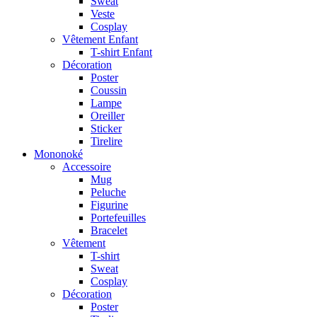
Sweat
Veste
Cosplay
Vêtement Enfant
T-shirt Enfant
Décoration
Poster
Coussin
Lampe
Oreiller
Sticker
Tirelire
Mononoké
Accessoire
Mug
Peluche
Figurine
Portefeuilles
Bracelet
Vêtement
T-shirt
Sweat
Cosplay
Décoration
Poster