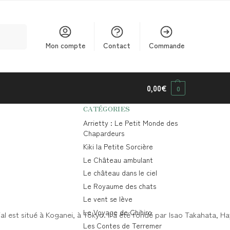
cherche
Mon compte
Contact
Commande
0,00
€
0
CATÉGORIES
Arrietty : Le Petit Monde des
Chapardeurs
Kiki la Petite Sorcière
Le Château ambulant
Le château dans le ciel
Le Royaume des chats
Le vent se lève
Le Voyage de Chihiro
al est situé à Koganei, à Tokyo. Il a été fondé par Isao Takahata, H
Les Contes de Terremer