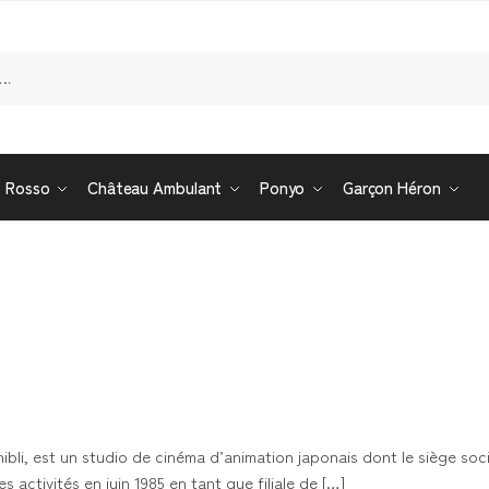
Re
o Rosso
Château Ambulant
Ponyo
Garçon Héron
bli, est un studio de cinéma d’animation japonais dont le siège soci
activités en juin 1985 en tant que filiale de […]