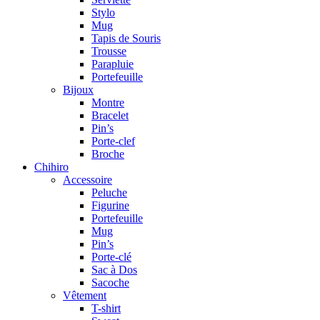
Stylo
Mug
Tapis de Souris
Trousse
Parapluie
Portefeuille
Bijoux
Montre
Bracelet
Pin’s
Porte-clef
Broche
Chihiro
Accessoire
Peluche
Figurine
Portefeuille
Mug
Pin’s
Porte-clé
Sac à Dos
Sacoche
Vêtement
T-shirt