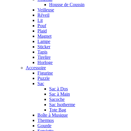
Housse de Coussin
Veilleuse
Réveil
Lit
Pouf
Plaid
Magnet
Lampe
Sticker
Tapis
Tirelire
Horloge
Accessoire
Figurine
Puzzle
Sac
Sac à Dos
Sac à Main
Sacoche
Sac Isotherme
Tote Bag
Boîte à Musique
Thermos
Gourde
Serviette