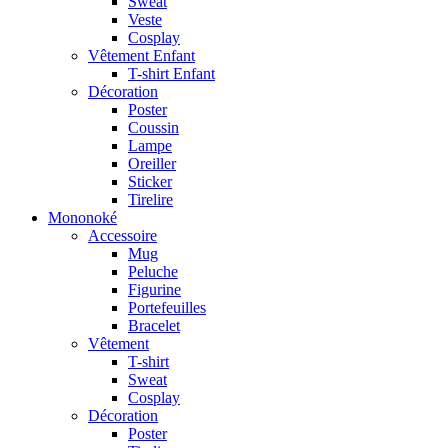
Sweat
Veste
Cosplay
Vêtement Enfant
T-shirt Enfant
Décoration
Poster
Coussin
Lampe
Oreiller
Sticker
Tirelire
Mononoké
Accessoire
Mug
Peluche
Figurine
Portefeuilles
Bracelet
Vêtement
T-shirt
Sweat
Cosplay
Décoration
Poster