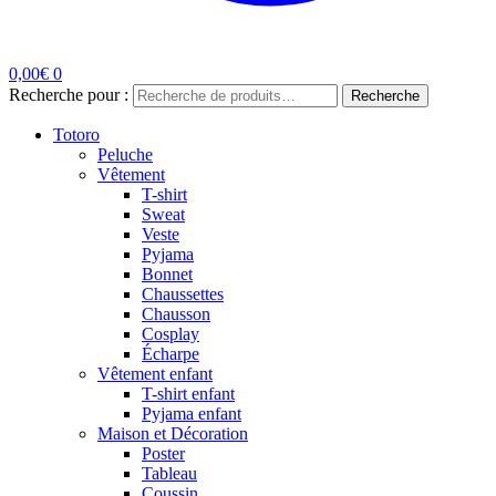
0,00
€
0
Recherche pour :
Recherche
Totoro
Peluche
Vêtement
T-shirt
Sweat
Veste
Pyjama
Bonnet
Chaussettes
Chausson
Cosplay
Écharpe
Vêtement enfant
T-shirt enfant
Pyjama enfant
Maison et Décoration
Poster
Tableau
Coussin