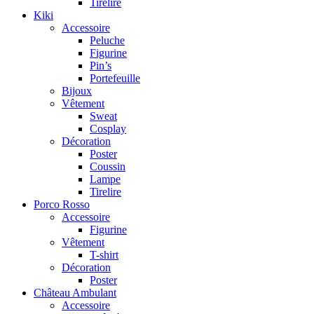
Tirelire
Kiki
Accessoire
Peluche
Figurine
Pin’s
Portefeuille
Bijoux
Vêtement
Sweat
Cosplay
Décoration
Poster
Coussin
Lampe
Tirelire
Porco Rosso
Accessoire
Figurine
Vêtement
T-shirt
Décoration
Poster
Château Ambulant
Accessoire