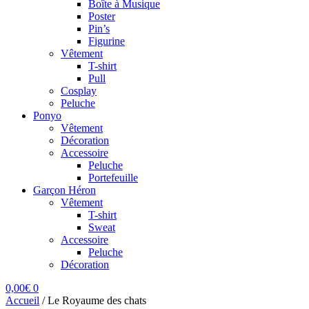
Boîte à Musique
Poster
Pin’s
Figurine
Vêtement
T-shirt
Pull
Cosplay
Peluche
Ponyo
Vêtement
Décoration
Accessoire
Peluche
Portefeuille
Garçon Héron
Vêtement
T-shirt
Sweat
Accessoire
Peluche
Décoration
0,00
€
0
Accueil
/
Le Royaume des chats