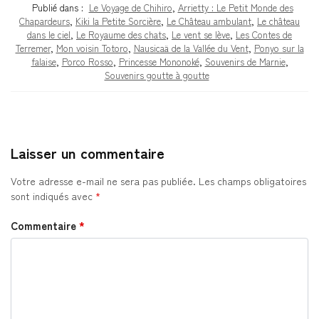
Publié dans :
Le Voyage de Chihiro
,
Arrietty : Le Petit Monde des
Chapardeurs
,
Kiki la Petite Sorcière
,
Le Château ambulant
,
Le château
dans le ciel
,
Le Royaume des chats
,
Le vent se lève
,
Les Contes de
Terremer
,
Mon voisin Totoro
,
Nausicaä de la Vallée du Vent
,
Ponyo sur la
falaise
,
Porco Rosso
,
Princesse Mononoké
,
Souvenirs de Marnie
,
Souvenirs goutte à goutte
Laisser un commentaire
Votre adresse e-mail ne sera pas publiée.
Les champs obligatoires
sont indiqués avec
*
Commentaire
*