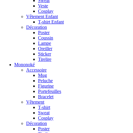
Sweat
Veste
Cosplay
Vêtement Enfant
T-shirt Enfant
Décoration
Poster
Coussin
Lampe
Oreiller
Sticker
Tirelire
Mononoké
Accessoire
Mug
Peluche
Figurine
Portefeuilles
Bracelet
Vêtement
T-shirt
Sweat
Cosplay
Décoration
Poster