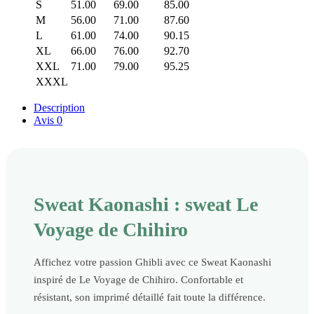
S
51.00
69.00
85.00
M
56.00
71.00
87.60
L
61.00
74.00
90.15
XL
66.00
76.00
92.70
XXL
71.00
79.00
95.25
XXXL
Description
Avis
0
Sweat Kaonashi : sweat Le
Voyage de Chihiro
Affichez votre passion Ghibli avec ce Sweat Kaonashi
inspiré de Le Voyage de Chihiro. Confortable et
résistant, son imprimé détaillé fait toute la différence.