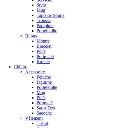
Stylo
Mug
Tapis de Souris
Trousse
Parapluie
Portefeuille
Bijoux
Montre
Bracelet
Pin’s
Porte-clef
Broche
Chihiro
Accessoire
Peluche
Figurine
Portefeuille
Mug
Pin’s
Porte-clé
Sac à Dos
Sacoche
Vêtement
T-shirt