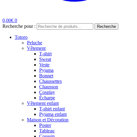
0,00
€
0
Recherche pour :
Recherche
Totoro
Peluche
Vêtement
T-shirt
Sweat
Veste
Pyjama
Bonnet
Chaussettes
Chausson
Cosplay
Écharpe
Vêtement enfant
T-shirt enfant
Pyjama enfant
Maison et Décoration
Poster
Tableau
Coussin