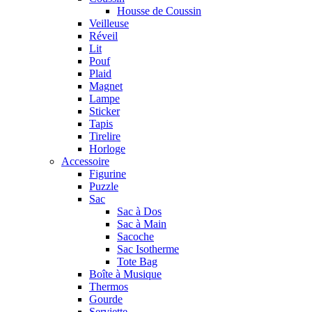
Housse de Coussin
Veilleuse
Réveil
Lit
Pouf
Plaid
Magnet
Lampe
Sticker
Tapis
Tirelire
Horloge
Accessoire
Figurine
Puzzle
Sac
Sac à Dos
Sac à Main
Sacoche
Sac Isotherme
Tote Bag
Boîte à Musique
Thermos
Gourde
Serviette