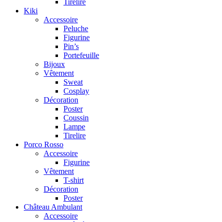
Tirelire
Kiki
Accessoire
Peluche
Figurine
Pin’s
Portefeuille
Bijoux
Vêtement
Sweat
Cosplay
Décoration
Poster
Coussin
Lampe
Tirelire
Porco Rosso
Accessoire
Figurine
Vêtement
T-shirt
Décoration
Poster
Château Ambulant
Accessoire