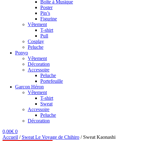
Boîte à Musique
Poster
Pin’s
Figurine
Vêtement
T-shirt
Pull
Cosplay
Peluche
Ponyo
Vêtement
Décoration
Accessoire
Peluche
Portefeuille
Garçon Héron
Vêtement
T-shirt
Sweat
Accessoire
Peluche
Décoration
0,00
€
0
Accueil
/
Sweat Le Voyage de Chihiro
/
Sweat Kaonashi