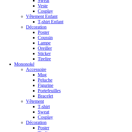
Sweat
Veste
Cosplay
Vêtement Enfant
T-shirt Enfant
Décoration
Poster
Coussin
Lampe
Oreiller
Sticker
Tirelire
Mononoké
Accessoire
Mug
Peluche
Figurine
Portefeuilles
Bracelet
Vêtement
T-shirt
Sweat
Cosplay
Décoration
Poster