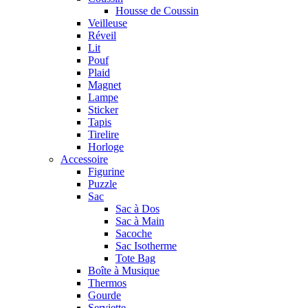
Housse de Coussin
Veilleuse
Réveil
Lit
Pouf
Plaid
Magnet
Lampe
Sticker
Tapis
Tirelire
Horloge
Accessoire
Figurine
Puzzle
Sac
Sac à Dos
Sac à Main
Sacoche
Sac Isotherme
Tote Bag
Boîte à Musique
Thermos
Gourde
Serviette