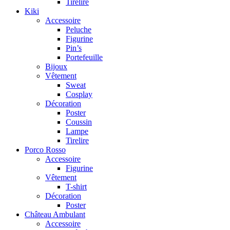
Tirelire
Kiki
Accessoire
Peluche
Figurine
Pin’s
Portefeuille
Bijoux
Vêtement
Sweat
Cosplay
Décoration
Poster
Coussin
Lampe
Tirelire
Porco Rosso
Accessoire
Figurine
Vêtement
T-shirt
Décoration
Poster
Château Ambulant
Accessoire