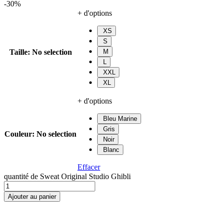
-30%
+ d'options
XS
S
Taille
:
No selection
M
L
XXL
XL
+ d'options
Bleu Marine
Gris
Couleur
:
No selection
Noir
Blanc
Effacer
quantité de Sweat Original Studio Ghibli
Ajouter au panier