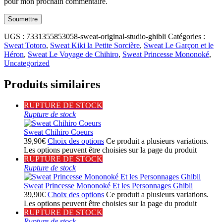
pour mon prochain commentaire.
UGS :
7331355853058-sweat-original-studio-ghibli
Catégories :
Sweat Totoro
,
Sweat Kiki la Petite Sorcière
,
Sweat Le Garçon et le
Héron
,
Sweat Le Voyage de Chihiro
,
Sweat Princesse Mononoké
,
Uncategorized
Produits similaires
RUPTURE DE STOCK
Rupture de stock
Sweat Chihiro Coeurs
39,90
€
Choix des options
Ce produit a plusieurs variations.
Les options peuvent être choisies sur la page du produit
RUPTURE DE STOCK
Rupture de stock
Sweat Princesse Mononoké Et les Personnages Ghibli
39,90
€
Choix des options
Ce produit a plusieurs variations.
Les options peuvent être choisies sur la page du produit
RUPTURE DE STOCK
Rupture de stock