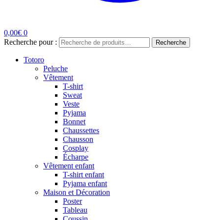
0,00
€
0
Recherche pour :
Recherche
Totoro
Peluche
Vêtement
T-shirt
Sweat
Veste
Pyjama
Bonnet
Chaussettes
Chausson
Cosplay
Écharpe
Vêtement enfant
T-shirt enfant
Pyjama enfant
Maison et Décoration
Poster
Tableau
Coussin