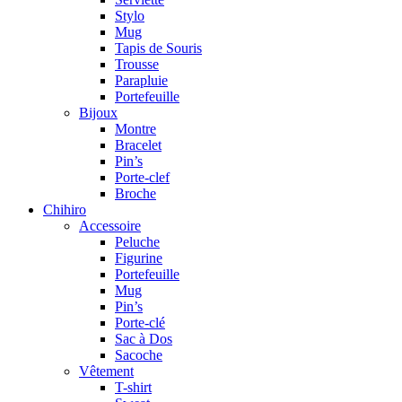
Stylo
Mug
Tapis de Souris
Trousse
Parapluie
Portefeuille
Bijoux
Montre
Bracelet
Pin’s
Porte-clef
Broche
Chihiro
Accessoire
Peluche
Figurine
Portefeuille
Mug
Pin’s
Porte-clé
Sac à Dos
Sacoche
Vêtement
T-shirt