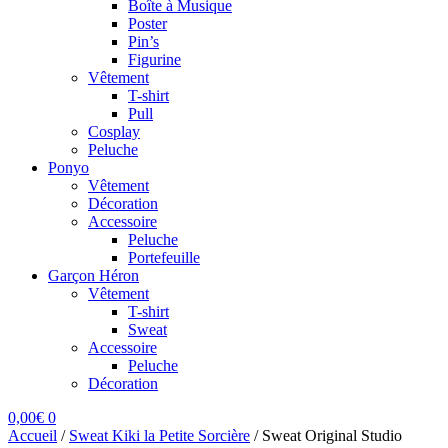
Boîte à Musique
Poster
Pin’s
Figurine
Vêtement
T-shirt
Pull
Cosplay
Peluche
Ponyo
Vêtement
Décoration
Accessoire
Peluche
Portefeuille
Garçon Héron
Vêtement
T-shirt
Sweat
Accessoire
Peluche
Décoration
0,00
€
0
Accueil
/
Sweat Kiki la Petite Sorcière
/
Sweat Original Studio