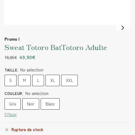
Promo !
Sweat Totoro BatTotoro Adulte
49,90
€
70,85
€
No selection
TAILLE
:
S
M
L
XL
XXL
No selection
COULEUR
:
Gris
Noir
Blanc
Effacer
Rupture de stock