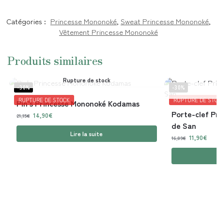
Catégories :
Princesse Mononoké
,
Sweat Princesse Mononoké
,
Vêtement Princesse Mononoké
Produits similaires
Rupture de stock
-30%
-30%
RUPTURE DE STOCK
RUPTURE DE ST
Pin’s Princesse Mononoké Kodamas
Porte-clef 
14,90
€
21,15
€
de San
Lire la suite
11,90
€
16,89
€