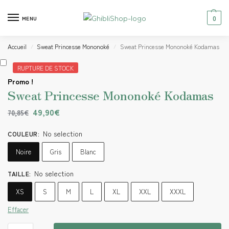
0
MENU
Accueil
Sweat Princesse Mononoké
Sweat Princesse Mononoké Kodamas
/
/
RUPTURE DE STOCK
Promo !
Sweat Princesse Mononoké Kodamas
49,90
€
70,85
€
No selection
COULEUR
:
Noire
Gris
Blanc
No selection
TAILLE
:
XS
S
M
L
XL
XXL
XXXL
Effacer