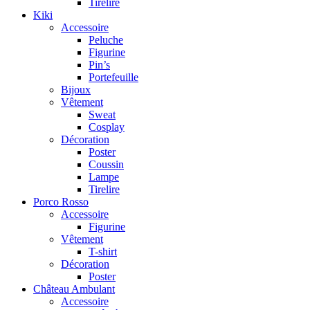
Tirelire
Kiki
Accessoire
Peluche
Figurine
Pin’s
Portefeuille
Bijoux
Vêtement
Sweat
Cosplay
Décoration
Poster
Coussin
Lampe
Tirelire
Porco Rosso
Accessoire
Figurine
Vêtement
T-shirt
Décoration
Poster
Château Ambulant
Accessoire