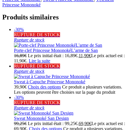
Princesse Mononoké
Produits similaires
-30%
RUPTURE DE STOCK
Rupture de stock
Porte-clef Princesse MononokéL’arme de San
16,89
€
Le prix initial était : 16,89€.
11,90
€
Le prix actuel est :
11,90€.
Lire la suite
RUPTURE DE STOCK
Rupture de stock
Sweat à Capuche Princesse Mononoké
39,90
€
Choix des options
Ce produit a plusieurs variations.
Les options peuvent être choisies sur la page du produit
-30%
RUPTURE DE STOCK
Rupture de stock
Sweat Mononoké San Design
99,25
€
Le prix initial était : 99,25€.
69,90
€
Le prix actuel est :
69,90€.
Choix des options
Ce produit a plusieurs variations.