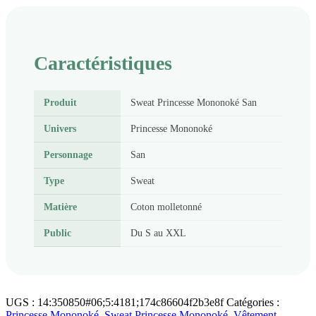
Caractéristiques
Produit
Sweat Princesse Mononoké San
Univers
Princesse Mononoké
Personnage
San
Type
Sweat
Matière
Coton molletonné
Public
Du S au XXL
UGS :
14:350850#06;5:4181;174c86604f2b3e8f
Catégories :
Princesse Mononoké
,
Sweat Princesse Mononoké
,
Vêtement