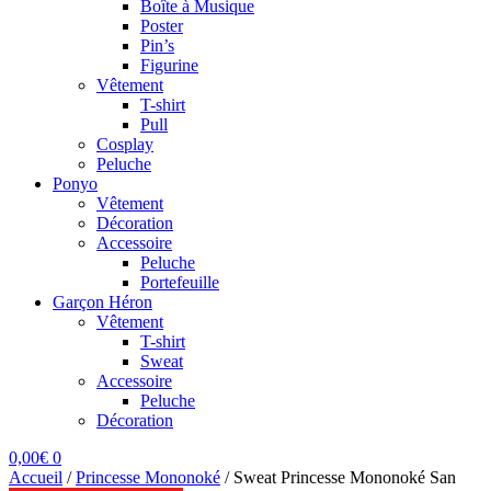
Boîte à Musique
Poster
Pin’s
Figurine
Vêtement
T-shirt
Pull
Cosplay
Peluche
Ponyo
Vêtement
Décoration
Accessoire
Peluche
Portefeuille
Garçon Héron
Vêtement
T-shirt
Sweat
Accessoire
Peluche
Décoration
0,00
€
0
Accueil
/
Princesse Mononoké
/
Sweat Princesse Mononoké San