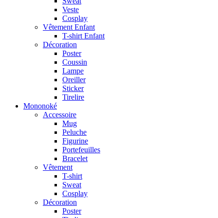
Sweat
Veste
Cosplay
Vêtement Enfant
T-shirt Enfant
Décoration
Poster
Coussin
Lampe
Oreiller
Sticker
Tirelire
Mononoké
Accessoire
Mug
Peluche
Figurine
Portefeuilles
Bracelet
Vêtement
T-shirt
Sweat
Cosplay
Décoration
Poster