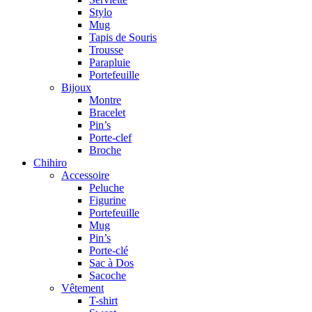
Stylo
Mug
Tapis de Souris
Trousse
Parapluie
Portefeuille
Bijoux
Montre
Bracelet
Pin’s
Porte-clef
Broche
Chihiro
Accessoire
Peluche
Figurine
Portefeuille
Mug
Pin’s
Porte-clé
Sac à Dos
Sacoche
Vêtement
T-shirt