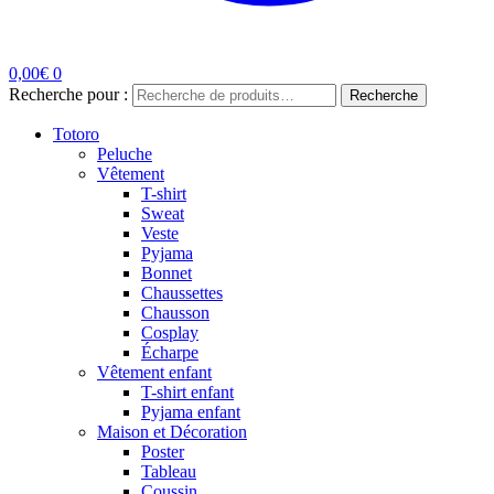
0,00
€
0
Recherche pour :
Recherche
Totoro
Peluche
Vêtement
T-shirt
Sweat
Veste
Pyjama
Bonnet
Chaussettes
Chausson
Cosplay
Écharpe
Vêtement enfant
T-shirt enfant
Pyjama enfant
Maison et Décoration
Poster
Tableau
Coussin