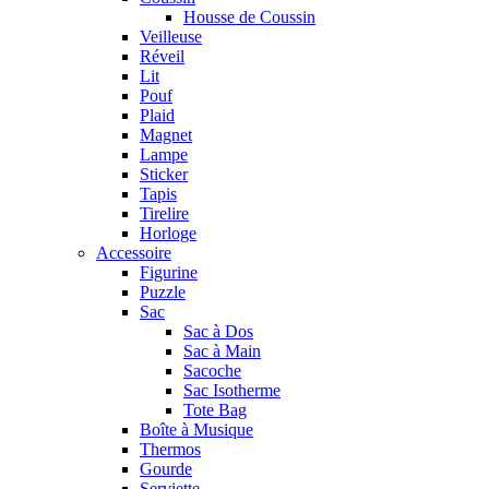
Housse de Coussin
Veilleuse
Réveil
Lit
Pouf
Plaid
Magnet
Lampe
Sticker
Tapis
Tirelire
Horloge
Accessoire
Figurine
Puzzle
Sac
Sac à Dos
Sac à Main
Sacoche
Sac Isotherme
Tote Bag
Boîte à Musique
Thermos
Gourde
Serviette