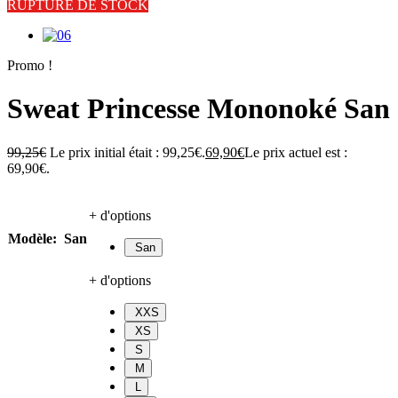
RUPTURE DE STOCK
Promo !
Sweat Princesse Mononoké San
99,25
€
Le prix initial était : 99,25€.
69,90
€
Le prix actuel est :
69,90€.
+ d'options
Modèle
:
San
San
+ d'options
XXS
XS
S
M
L