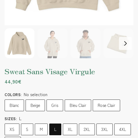
Sweat Sans Visage Virgule
44,90
€
No selection
COLORS
:
Blanc
Beige
Gris
Bleu Clair
Rose Clair
L
SIZES
:
XS
S
M
L
XL
2XL
3XL
4XL