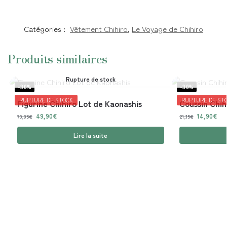
Catégories :
Vêtement Chihiro
,
Le Voyage de Chihiro
Produits similaires
Rupture de stock
-30%
-30%
RUPTURE DE STOCK
RUPTURE DE ST
Figurine Chihiro Lot de Kaonashis
Coussin Chih
49,90
€
14,90
€
70,85
€
21,15
€
Lire la suite