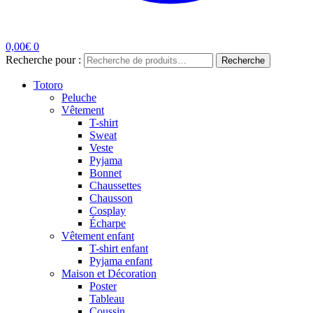
0,00
€
0
Recherche pour :
Recherche
Totoro
Peluche
Vêtement
T-shirt
Sweat
Veste
Pyjama
Bonnet
Chaussettes
Chausson
Cosplay
Écharpe
Vêtement enfant
T-shirt enfant
Pyjama enfant
Maison et Décoration
Poster
Tableau
Coussin