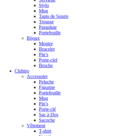
Stylo
Mug
Tapis de Souris
Trousse
Parapluie
Portefeuille
Bijoux
Montre
Bracelet
Pin’s
Porte-clef
Broche
Chihiro
Accessoire
Peluche
Figurine
Portefeuille
Mug
Pin’s
Porte-clé
Sac à Dos
Sacoche
Vêtement
T-shirt