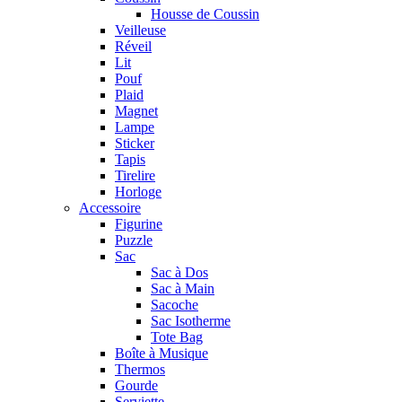
Housse de Coussin
Veilleuse
Réveil
Lit
Pouf
Plaid
Magnet
Lampe
Sticker
Tapis
Tirelire
Horloge
Accessoire
Figurine
Puzzle
Sac
Sac à Dos
Sac à Main
Sacoche
Sac Isotherme
Tote Bag
Boîte à Musique
Thermos
Gourde
Serviette