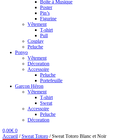
Boîte à Musique
Poster
Pin’s
Figurine
Vêtement
T-shirt
Pull
Cosplay
Peluche
Ponyo
Vêtement
Décoration
Accessoire
Peluche
Portefeuille
Garçon Héron
Vêtement
T-shirt
Sweat
Accessoire
Peluche
Décoration
0,00
€
0
Accueil
/
Sweat Totoro
/
Sweat Totoro Blanc et Noir