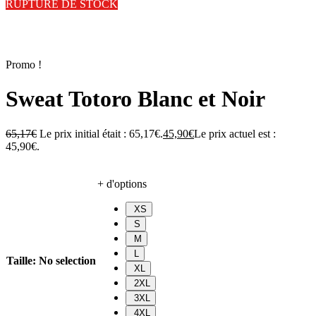
RUPTURE DE STOCK
Promo !
Sweat Totoro Blanc et Noir
65,17
€
Le prix initial était : 65,17€.
45,90
€
Le prix actuel est :
45,90€.
+ d'options
XS
S
M
L
Taille
:
No selection
XL
2XL
3XL
4XL