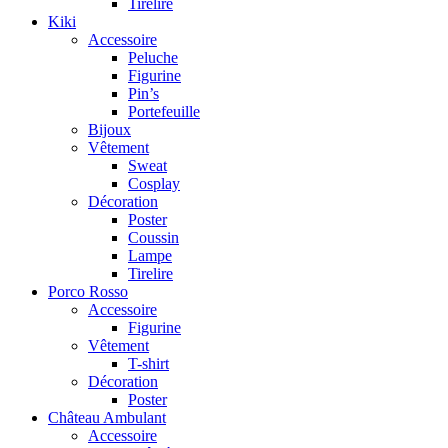
Tirelire
Kiki
Accessoire
Peluche
Figurine
Pin’s
Portefeuille
Bijoux
Vêtement
Sweat
Cosplay
Décoration
Poster
Coussin
Lampe
Tirelire
Porco Rosso
Accessoire
Figurine
Vêtement
T-shirt
Décoration
Poster
Château Ambulant
Accessoire