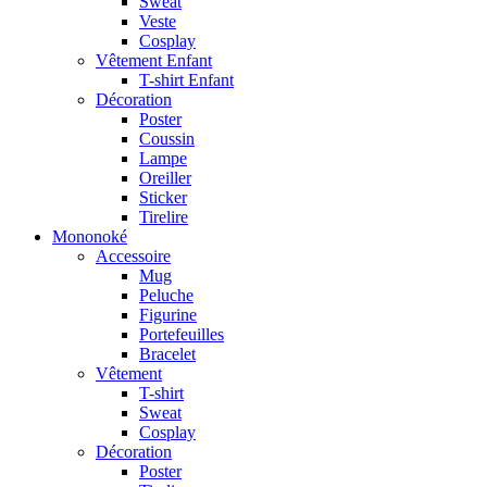
Sweat
Veste
Cosplay
Vêtement Enfant
T-shirt Enfant
Décoration
Poster
Coussin
Lampe
Oreiller
Sticker
Tirelire
Mononoké
Accessoire
Mug
Peluche
Figurine
Portefeuilles
Bracelet
Vêtement
T-shirt
Sweat
Cosplay
Décoration
Poster