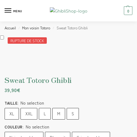
0
MENU
Accueil
Mon voisin Totoro
Sweat Totoro Ghibli
/
/
RUPTURE DE STOCK
Sweat Totoro Ghibli
39,90
€
No selection
TAILLE
:
XL
XXL
L
M
S
No selection
COULEUR
: