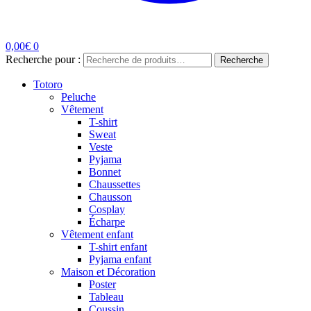
0,00
€
0
Recherche pour :
Recherche
Totoro
Peluche
Vêtement
T-shirt
Sweat
Veste
Pyjama
Bonnet
Chaussettes
Chausson
Cosplay
Écharpe
Vêtement enfant
T-shirt enfant
Pyjama enfant
Maison et Décoration
Poster
Tableau
Coussin