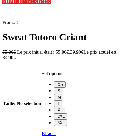
RUPTURE DE STOCK
Promo !
Sweat Totoro Criant
55,86
€
Le prix initial était : 55,86€.
39,90
€
Le prix actuel est :
39,90€.
+ d'options
XS
S
M
Taille
:
No selection
L
XL
2XL
3XL
Effacer