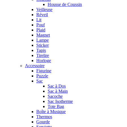
Housse de Coussin
Veilleuse
Réveil
Lit
Pouf
Plaid
Magnet
Lampe
Sticker
Tapis
Tirelire
Horloge
Accessoire
Figurine
Puzzle
Sac
Sac à Dos
Sac à Main
Sacoche
Sac Isotherme
Tote Bag
Boîte à Musique
Thermos
Gourde
Serviette