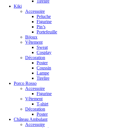
Tirelire
Kiki
Accessoire
Peluche
Figurine
Pin’s
Portefeuille
Bijoux
Vêtement
Sweat
Cosplay
Décoration
Poster
Coussin
Lampe
Tirelire
Porco Rosso
Accessoire
Figurine
Vêtement
T-shirt
Décoration
Poster
Château Ambulant
Accessoire