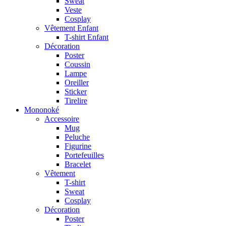
Sweat
Veste
Cosplay
Vêtement Enfant
T-shirt Enfant
Décoration
Poster
Coussin
Lampe
Oreiller
Sticker
Tirelire
Mononoké
Accessoire
Mug
Peluche
Figurine
Portefeuilles
Bracelet
Vêtement
T-shirt
Sweat
Cosplay
Décoration
Poster