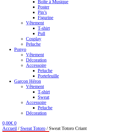
Boîte à Musique
Poster
Pin’s
Figurine
Vêtement
T-shirt
Pull
Cosplay
Peluche
Ponyo
Vêtement
Décoration
Accessoire
Peluche
Portefeuille
Garçon Héron
Vêtement
T-shirt
Sweat
Accessoire
Peluche
Décoration
0,00
€
0
Accueil
/
Sweat Totoro
/
Sweat Totoro Criant