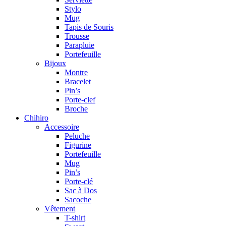
Stylo
Mug
Tapis de Souris
Trousse
Parapluie
Portefeuille
Bijoux
Montre
Bracelet
Pin’s
Porte-clef
Broche
Chihiro
Accessoire
Peluche
Figurine
Portefeuille
Mug
Pin’s
Porte-clé
Sac à Dos
Sacoche
Vêtement
T-shirt