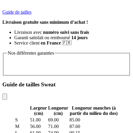
Guide de tailles
Livraison gratuite sans minimum d’achat !
Livraison avec
numéro suivi sans frais
Garanti satisfait ou remboursé
14 jours
Service client
en France
🇫🇷
Nos différentes garanties
Guide de tailles Sweat
Largeur
Longueur
Longueur manches (à
(cm)
(cm)
partir du milieu du dos)
S
51.00
69.00
85.00
M
56.00
71.00
87.60
L
61.00
74.00
90.15