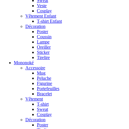
Sweat
Veste
Cosplay
Vêtement Enfant
T-shirt Enfant
Décoration
Poster
Coussin
Lampe
Oreiller
Sticker
Tirelire
Mononoké
Accessoire
Mug
Peluche
Figurine
Portefeuilles
Bracelet
Vêtement
T-shirt
Sweat
Cosplay
Décoration
Poster