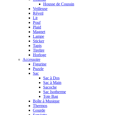
Housse de Coussin
Veilleuse
Réveil
Lit
Pouf
Plaid
Magnet
Lampe
Sticker
Tapis
Tirelire
Horloge
Accessoire
Figurine
Puzzle
Sac
Sac à Dos
Sac à Main
Sacoche
Sac Isotherme
Tote Bag
Boîte à Musique
Thermos
Gourde
Serviette