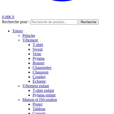
0,00
€
0
Recherche pour :
Recherche
Totoro
Peluche
Vêtement
T-shirt
Sweat
Veste
Pyjama
Bonnet
Chaussettes
Chausson
Cosplay
Écharpe
Vêtement enfant
T-shirt enfant
Pyjama enfant
Maison et Décoration
Poster
Tableau
Coussin