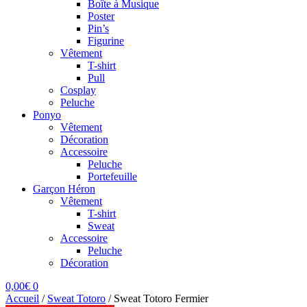
Boîte à Musique
Poster
Pin’s
Figurine
Vêtement
T-shirt
Pull
Cosplay
Peluche
Ponyo
Vêtement
Décoration
Accessoire
Peluche
Portefeuille
Garçon Héron
Vêtement
T-shirt
Sweat
Accessoire
Peluche
Décoration
0,00
€
0
Accueil
/
Sweat Totoro
/
Sweat Totoro Fermier