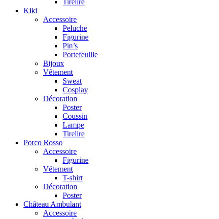
Tirelire
Kiki
Accessoire
Peluche
Figurine
Pin’s
Portefeuille
Bijoux
Vêtement
Sweat
Cosplay
Décoration
Poster
Coussin
Lampe
Tirelire
Porco Rosso
Accessoire
Figurine
Vêtement
T-shirt
Décoration
Poster
Château Ambulant
Accessoire