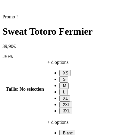
Promo !
Sweat Totoro Fermier
39,90
€
-30%
+ d'options
XS
S
M
Taille
:
No selection
L
XL
2XL
3XL
+ d'options
Blanc