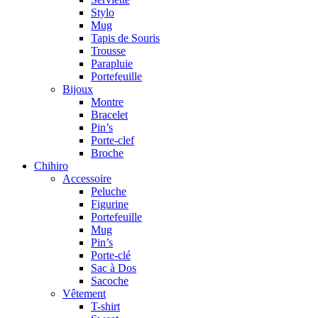
Stylo
Mug
Tapis de Souris
Trousse
Parapluie
Portefeuille
Bijoux
Montre
Bracelet
Pin’s
Porte-clef
Broche
Chihiro
Accessoire
Peluche
Figurine
Portefeuille
Mug
Pin’s
Porte-clé
Sac à Dos
Sacoche
Vêtement
T-shirt