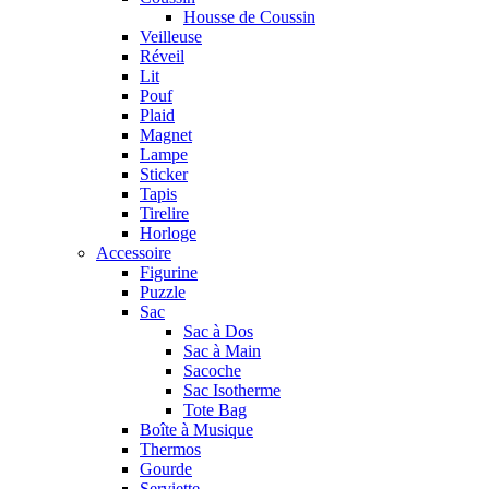
Housse de Coussin
Veilleuse
Réveil
Lit
Pouf
Plaid
Magnet
Lampe
Sticker
Tapis
Tirelire
Horloge
Accessoire
Figurine
Puzzle
Sac
Sac à Dos
Sac à Main
Sacoche
Sac Isotherme
Tote Bag
Boîte à Musique
Thermos
Gourde
Serviette