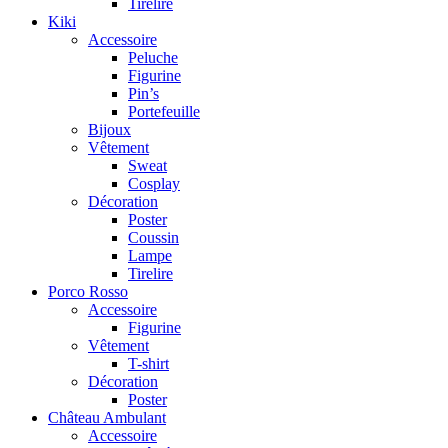
Tirelire
Kiki
Accessoire
Peluche
Figurine
Pin’s
Portefeuille
Bijoux
Vêtement
Sweat
Cosplay
Décoration
Poster
Coussin
Lampe
Tirelire
Porco Rosso
Accessoire
Figurine
Vêtement
T-shirt
Décoration
Poster
Château Ambulant
Accessoire