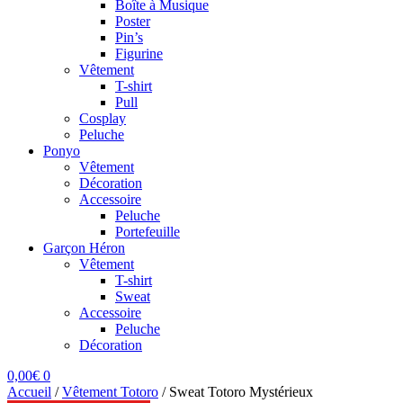
Boîte à Musique
Poster
Pin’s
Figurine
Vêtement
T-shirt
Pull
Cosplay
Peluche
Ponyo
Vêtement
Décoration
Accessoire
Peluche
Portefeuille
Garçon Héron
Vêtement
T-shirt
Sweat
Accessoire
Peluche
Décoration
0,00
€
0
Accueil
/
Vêtement Totoro
/
Sweat Totoro Mystérieux