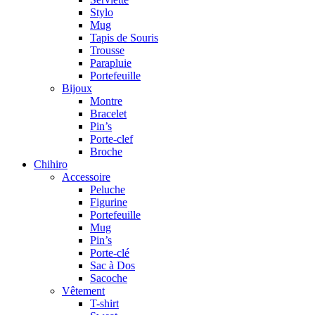
Stylo
Mug
Tapis de Souris
Trousse
Parapluie
Portefeuille
Bijoux
Montre
Bracelet
Pin’s
Porte-clef
Broche
Chihiro
Accessoire
Peluche
Figurine
Portefeuille
Mug
Pin’s
Porte-clé
Sac à Dos
Sacoche
Vêtement
T-shirt