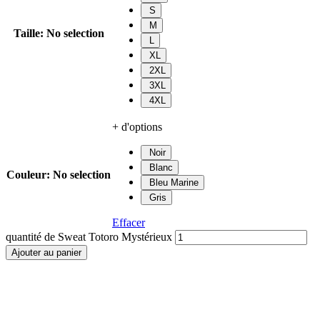
S
M
Taille
:
No selection
L
XL
2XL
3XL
4XL
+ d'options
Noir
Blanc
Couleur
:
No selection
Bleu Marine
Gris
Effacer
quantité de Sweat Totoro Mystérieux
Ajouter au panier