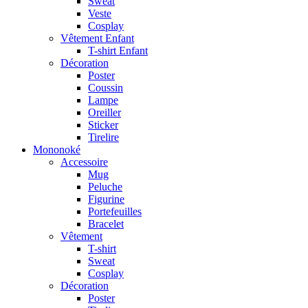
Sweat
Veste
Cosplay
Vêtement Enfant
T-shirt Enfant
Décoration
Poster
Coussin
Lampe
Oreiller
Sticker
Tirelire
Mononoké
Accessoire
Mug
Peluche
Figurine
Portefeuilles
Bracelet
Vêtement
T-shirt
Sweat
Cosplay
Décoration
Poster