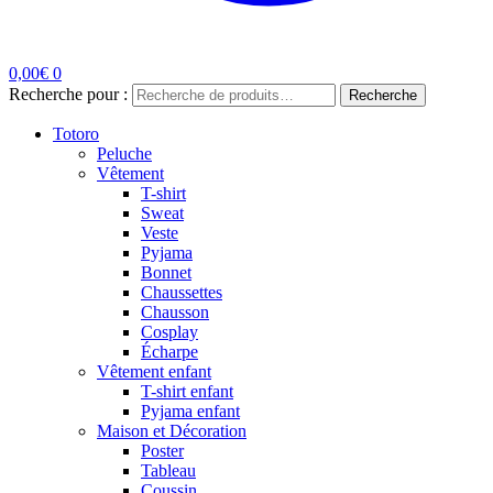
0,00
€
0
Recherche pour :
Recherche
Totoro
Peluche
Vêtement
T-shirt
Sweat
Veste
Pyjama
Bonnet
Chaussettes
Chausson
Cosplay
Écharpe
Vêtement enfant
T-shirt enfant
Pyjama enfant
Maison et Décoration
Poster
Tableau
Coussin