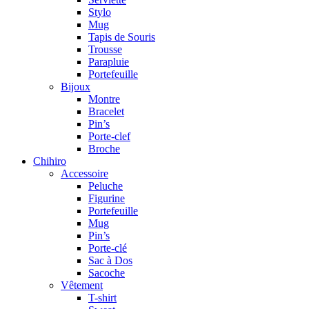
Stylo
Mug
Tapis de Souris
Trousse
Parapluie
Portefeuille
Bijoux
Montre
Bracelet
Pin’s
Porte-clef
Broche
Chihiro
Accessoire
Peluche
Figurine
Portefeuille
Mug
Pin’s
Porte-clé
Sac à Dos
Sacoche
Vêtement
T-shirt