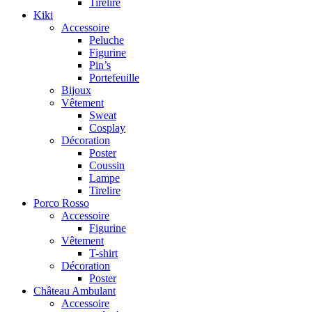
Tirelire
Kiki
Accessoire
Peluche
Figurine
Pin’s
Portefeuille
Bijoux
Vêtement
Sweat
Cosplay
Décoration
Poster
Coussin
Lampe
Tirelire
Porco Rosso
Accessoire
Figurine
Vêtement
T-shirt
Décoration
Poster
Château Ambulant
Accessoire