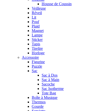
Housse de Coussin
Veilleuse
Réveil
Lit
Pouf
Plaid
Magnet
Lampe
Sticker
Tapis
Tirelire
Horloge
Accessoire
Figurine
Puzzle
Sac
Sac à Dos
Sac à Main
Sacoche
Sac Isotherme
Tote Bag
Boîte à Musique
Thermos
Gourde
Serviette