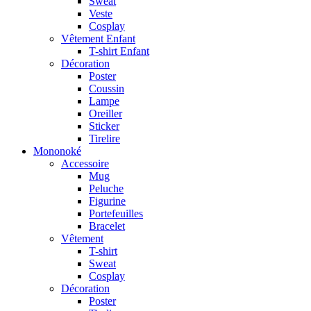
Sweat
Veste
Cosplay
Vêtement Enfant
T-shirt Enfant
Décoration
Poster
Coussin
Lampe
Oreiller
Sticker
Tirelire
Mononoké
Accessoire
Mug
Peluche
Figurine
Portefeuilles
Bracelet
Vêtement
T-shirt
Sweat
Cosplay
Décoration
Poster