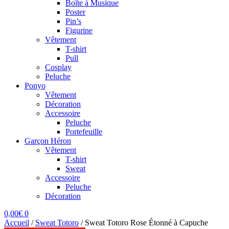
Boîte à Musique
Poster
Pin’s
Figurine
Vêtement
T-shirt
Pull
Cosplay
Peluche
Ponyo
Vêtement
Décoration
Accessoire
Peluche
Portefeuille
Garçon Héron
Vêtement
T-shirt
Sweat
Accessoire
Peluche
Décoration
0,00
€
0
Accueil
/
Sweat Totoro
/
Sweat Totoro Rose Étonné à Capuche