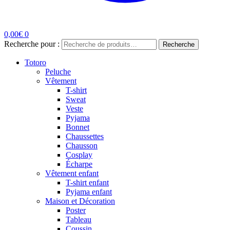
0,00
€
0
Recherche pour :
Recherche
Totoro
Peluche
Vêtement
T-shirt
Sweat
Veste
Pyjama
Bonnet
Chaussettes
Chausson
Cosplay
Écharpe
Vêtement enfant
T-shirt enfant
Pyjama enfant
Maison et Décoration
Poster
Tableau
Coussin