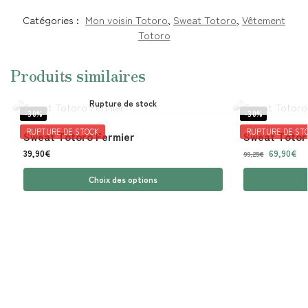
Catégories :
Mon voisin Totoro
,
Sweat Totoro
,
Vêtement
Totoro
Produits similaires
Rupture de stock
-30%
-30%
RUPTURE DE STOCK
RUPTURE DE ST
Sweat Totoro Fermier
Sweat Totor
39,90
€
69,90
€
99,25
€
Choix des options