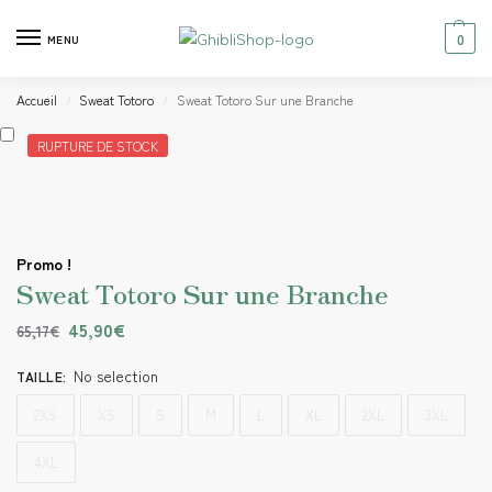
0
MENU
Accueil
Sweat Totoro
Sweat Totoro Sur une Branche
/
/
RUPTURE DE STOCK
Promo !
Sweat Totoro Sur une Branche
45,90
€
65,17
€
No selection
TAILLE
:
2XS
XS
S
M
L
XL
2XL
3XL
4XL