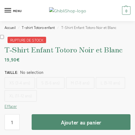
0
MENU
Accueil
T-shirt Totoro enfant
T-Shirt Enfant Totoro Noir et Blanc
/
/
RUPTURE DE STOCK
T-Shirt Enfant Totoro Noir et Blanc
19,90
€
No selection
TAILLE
:
XS (3-4 ans)
S (5-6 ans)
M (7-8 ans)
L (9-10 ans)
XL (11-12 ans)
Effacer
Ajouter au panier