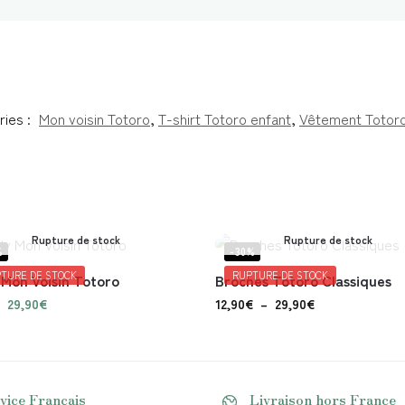
ries :
Mon voisin Totoro
,
T-shirt Totoro enfant
,
Vêtement Totoro
Rupture de stock
Rupture de stock
%
-30%
TURE DE STOCK
RUPTURE DE STOCK
Mon Voisin Totoro
Broches Totoro Classiques
29,90
€
12,90
€
–
29,90
€
vice Français
Livraison hors France