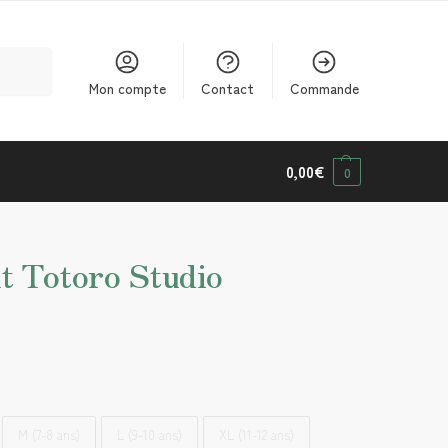
cherche
Mon compte
Contact
Commande
0,00
€
0
t Totoro Studio
M (7-8 ans)
L (9-10 ans)
XL (11-12 ans)