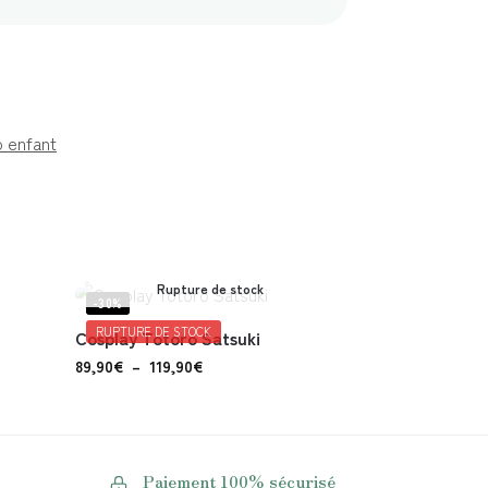
 enfant
Rupture de stock
-30%
RUPTURE DE STOCK
Cosplay Totoro Satsuki
89,90
€
–
119,90
€
Paiement 100% sécurisé