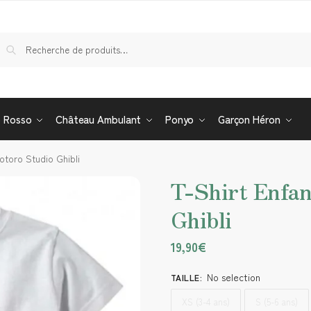
Re
o Rosso
Château Ambulant
Ponyo
Garçon Héron
otoro Studio Ghibli
T-Shirt Enfan
Ghibli
19,90
€
No selection
TAILLE
:
XS (3-4 ans)
S (5-6 ans)