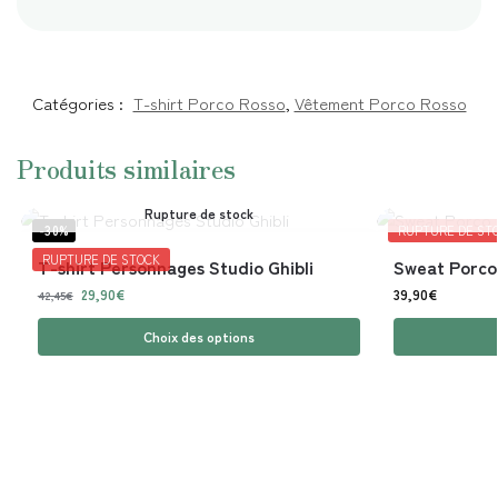
Catégories :
T-shirt Porco Rosso
,
Vêtement Porco Rosso
Produits similaires
Rupture de stock
-30%
RUPTURE DE ST
RUPTURE DE STOCK
T-shirt Personnages Studio Ghibli
Sweat Porco
29,90
€
39,90
€
42,45
€
Choix des options