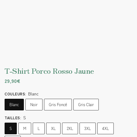
T-Shirt Porco Rosso Jaune
29,90
€
Blanc
COULEURS
:
Blanc
Noir
Gris Foncé
Gris Clair
S
TAILLES
:
S
M
L
XL
2XL
3XL
4XL