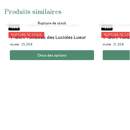
Produits similaires
Rupture de stock
-30%
-30%
RUPTURE DE STOCK
RUPTURE DE ST
T-shirt Tombeau des Lucioles Lueur
T-shirt Tomb
29,90
€
21,90
€
42,45
€
31,09
€
Choix des options