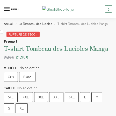
0
MENU
Accueil
Le Tombeau des lucioles
T-shirt Tombeau des Lucioles Manga
/
/
RUPTURE DE STOCK
Promo !
T-shirt Tombeau des Lucioles Manga
21,90
€
31,09
€
No selection
MODÈLE
:
Gris
Blanc
No selection
TAILLE
:
5XL
4XL
3XL
XXL
6XL
L
M
S
XL