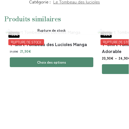
Catégorie :
Le Tombeau des lucioles
Produits similaires
Rupture de stock
-30%
-30%
RUPTURE DE STOCK
RUPTURE DE ST
T-shirt Tombeau des Lucioles Manga
T-Shirt Tomb
Adorable
21,90
€
31,09
€
20,90
€
–
24,90
Choix des options