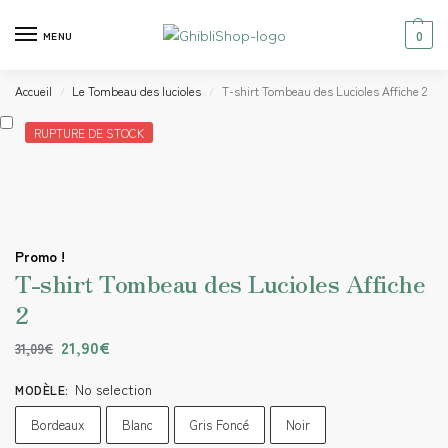
0
MENU
Accueil
Le Tombeau des lucioles
T-shirt Tombeau des Lucioles Affiche 2
/
/
RUPTURE DE STOCK
Promo !
T-shirt Tombeau des Lucioles Affiche
2
21,90
€
31,09
€
No selection
MODÈLE
:
Bordeaux
Blanc
Gris Foncé
Noir