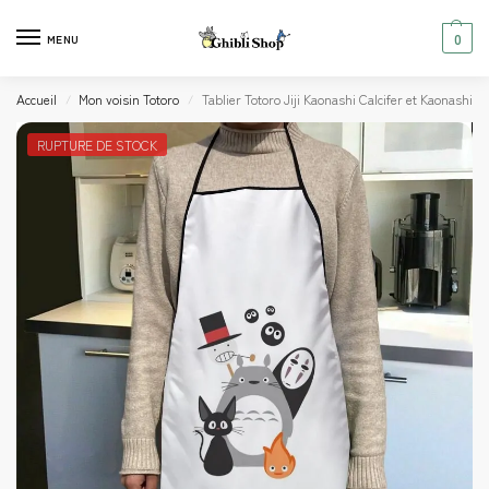
0
MENU
Accueil
Mon voisin Totoro
Tablier Totoro Jiji Kaonashi Calcifer et Kaonashi
/
/
RUPTURE DE STOCK