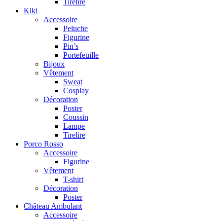
Tirelire
Kiki
Accessoire
Peluche
Figurine
Pin’s
Portefeuille
Bijoux
Vêtement
Sweat
Cosplay
Décoration
Poster
Coussin
Lampe
Tirelire
Porco Rosso
Accessoire
Figurine
Vêtement
T-shirt
Décoration
Poster
Château Ambulant
Accessoire