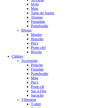
Stylo
Mug
Tapis de Souris
Trousse
Parapluie
Portefeuille
Bijoux
Montre
Bracelet
Pin’s
Porte-clef
Broche
Chihiro
Accessoire
Peluche
Figurine
Portefeuille
Mug
Pin’s
Porte-clé
Sac à Dos
Sacoche
Vêtement
T-shirt