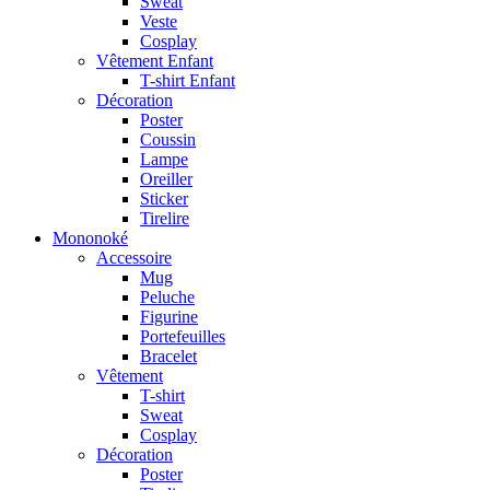
Sweat
Veste
Cosplay
Vêtement Enfant
T-shirt Enfant
Décoration
Poster
Coussin
Lampe
Oreiller
Sticker
Tirelire
Mononoké
Accessoire
Mug
Peluche
Figurine
Portefeuilles
Bracelet
Vêtement
T-shirt
Sweat
Cosplay
Décoration
Poster