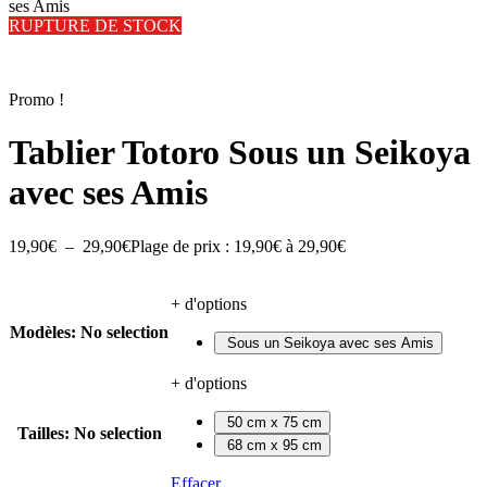
ses Amis
RUPTURE DE STOCK
Promo !
Tablier Totoro Sous un Seikoya
avec ses Amis
19,90
€
–
29,90
€
Plage de prix : 19,90€ à 29,90€
+ d'options
Modèles
:
No selection
Sous un Seikoya avec ses Amis
+ d'options
50 cm x 75 cm
Tailles
:
No selection
68 cm x 95 cm
Effacer