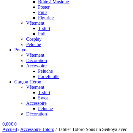
Boîte à Musique
Poster
Pin’s
Figurine
Vêtement
T-shirt
Pull
Cosplay
Peluche
Ponyo
Vêtement
Décoration
Accessoire
Peluche
Portefeuille
Garçon Héron
Vêtement
T-shirt
Sweat
Accessoire
Peluche
Décoration
0,00
€
0
Accueil
/
Accessoire Totoro
/
Tablier Totoro Sous un Seikoya avec