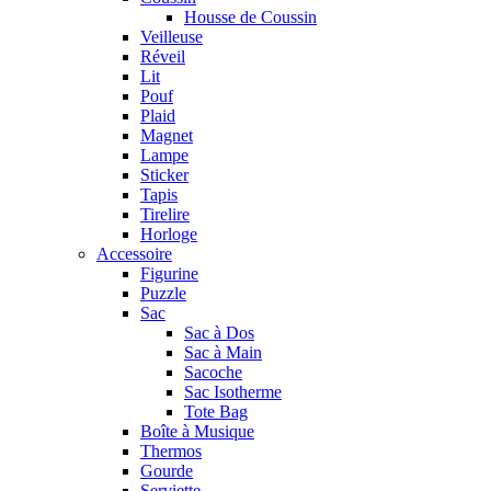
Housse de Coussin
Veilleuse
Réveil
Lit
Pouf
Plaid
Magnet
Lampe
Sticker
Tapis
Tirelire
Horloge
Accessoire
Figurine
Puzzle
Sac
Sac à Dos
Sac à Main
Sacoche
Sac Isotherme
Tote Bag
Boîte à Musique
Thermos
Gourde
Serviette