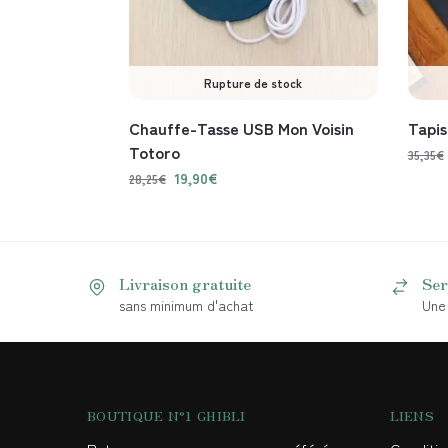
Rupture de stock
Chauffe-Tasse USB Mon Voisin
Tapi
Totoro
35,35
€
19,90
€
28,25
€
Livraison gratuite
Ser
sans minimum d'achat
Une 
BOUTIQUE N°1 GHIBLI
LIENS