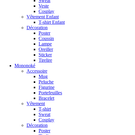
Sweat
Veste
Cosplay
Vêtement Enfant
T-shirt Enfant
Décoration
Poster
Coussin
Lampe
Oreiller
Sticker
Tirelire
Mononoké
Accessoire
Mug
Peluche
Figurine
Portefeuilles
Bracelet
Vêtement
T-shirt
Sweat
Cosplay
Décoration
Poster