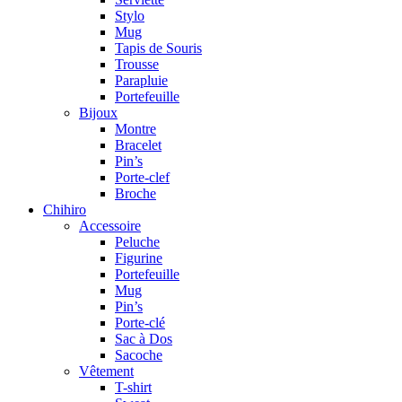
Stylo
Mug
Tapis de Souris
Trousse
Parapluie
Portefeuille
Bijoux
Montre
Bracelet
Pin’s
Porte-clef
Broche
Chihiro
Accessoire
Peluche
Figurine
Portefeuille
Mug
Pin’s
Porte-clé
Sac à Dos
Sacoche
Vêtement
T-shirt