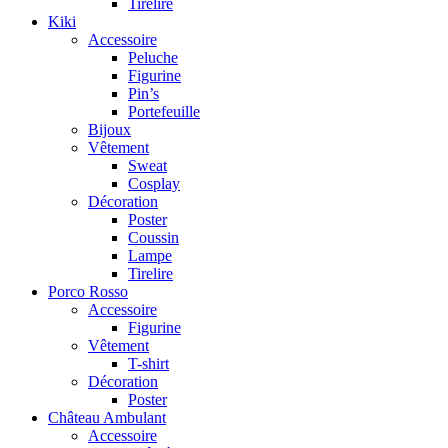
Tirelire
Kiki
Accessoire
Peluche
Figurine
Pin’s
Portefeuille
Bijoux
Vêtement
Sweat
Cosplay
Décoration
Poster
Coussin
Lampe
Tirelire
Porco Rosso
Accessoire
Figurine
Vêtement
T-shirt
Décoration
Poster
Château Ambulant
Accessoire