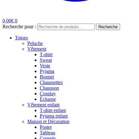
0,00
€
0
Recherche pour :
Recherche
Totoro
Peluche
Vêtement
T-shirt
Sweat
Veste
Pyjama
Bonnet
Chaussettes
Chausson
Cosplay
Écharpe
Vêtement enfant
T-shirt enfant
Pyjama enfant
Maison et Décoration
Poster
Tableau
Coussin