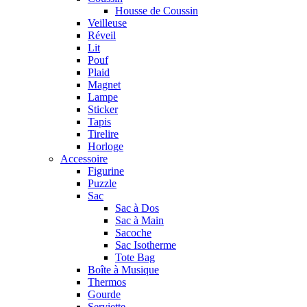
Housse de Coussin
Veilleuse
Réveil
Lit
Pouf
Plaid
Magnet
Lampe
Sticker
Tapis
Tirelire
Horloge
Accessoire
Figurine
Puzzle
Sac
Sac à Dos
Sac à Main
Sacoche
Sac Isotherme
Tote Bag
Boîte à Musique
Thermos
Gourde
Serviette