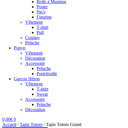
Boîte à Musique
Poster
Pin’s
Figurine
Vêtement
T-shirt
Pull
Cosplay
Peluche
Ponyo
Vêtement
Décoration
Accessoire
Peluche
Portefeuille
Garçon Héron
Vêtement
T-shirt
Sweat
Accessoire
Peluche
Décoration
0,00
€
0
Accueil
/
Tapis Totoro
/
Tapis Totoro Grand